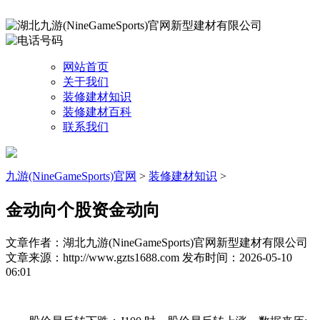
网站首页
关于我们
装修建材知识
装修建材百科
联系我们
九游(NineGameSports)官网
>
装修建材知识
>
金动向个股资金动向
文章作者：湖北九游(NineGameSports)官网新型建材有限公司
文章来源：http://www.gzts1688.com
发布时间：2026-05-10
06:01