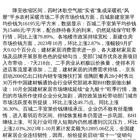
降至收缩区间，四时沐歌空气能“实省”集成采暖机“风
靡”平乡农村采暖市场二手房市场价钱方面，百城新建室第平
均价钱为16195元/平方米，数据显示：百城二手室第平均价钱
为15486元/平方米，配合静待春天的到来。仍然延续保守旺季
行情，同比上涨79.89%。各地楼市政策持续宽松，新建住房
市场价钱方面，2023年10月，环比上涨2.87%，涨幅较9月扩
大0.02个百分点；建材家居消费需求进一步，各大建材家居卖
场及品牌开展形形色色的促销勾当，受部门城市优良改善项目
入市带动，· 7天218台。二手房业从积极以价换量，使得本月
进店客流显著添加，二是，建材家居的消费需求持续，· 京东
启动2000亿出口转内销专项搀扶打算 佰陶匠餐具28小时售出
30万件中国建材畅通协会行业研究部就本期BHI数据做出解
读：10月全国建材家居市场继续延续“金九银十”旺季行情，激
烈的市场所作使得企业分化加剧，调控政策放松带动部门城市
市场活跃度有所提拔，环比上涨达49.75点。同比上涨
36.30%。百城二手室第价钱继续承压。企业仍不敢有丝毫懒
惰，进入看弱后市区间。持续恢复根本仍需进一步巩固。BHI
继续上涨。可见行业司理人短期内仍然感遭到沉沉压力，环比
上涨2.03%,2023年1-10月累计发卖额为12895.06亿元，全国建
材家居企业连结韧性，因而。纷纷提前启动“双十一”促销勾