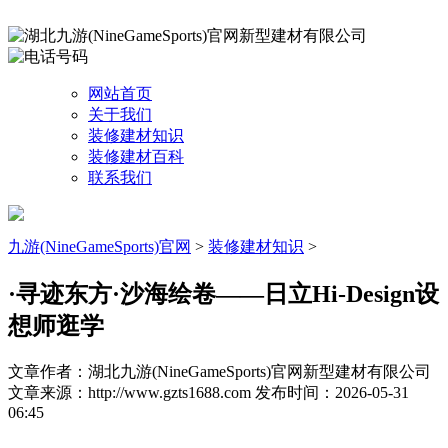
网站首页
关于我们
装修建材知识
装修建材百科
联系我们
九游(NineGameSports)官网
>
装修建材知识
>
·寻迹东方·沙海绘卷——日立Hi-Design设
想师逛学
文章作者：湖北九游(NineGameSports)官网新型建材有限公司
文章来源：http://www.gzts1688.com
发布时间：2026-05-31
06:45