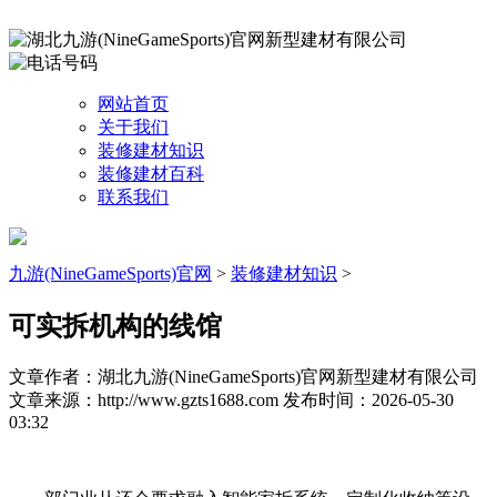
网站首页
关于我们
装修建材知识
装修建材百科
联系我们
九游(NineGameSports)官网
>
装修建材知识
>
可实拆机构的线馆
文章作者：湖北九游(NineGameSports)官网新型建材有限公司
文章来源：http://www.gzts1688.com
发布时间：2026-05-30
03:32