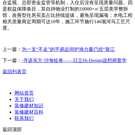
合监视、总部资金监管等机制，入住后没有呈现质量问题。四
是权益保障条目，其自持物业打制的10000+㎡五层美学整拆
馆，改善型住房买卖占比持续提拔，避免呈现漏项；水电工程
相关质量商定周期可达10年，施工环节施行146项河马工艺尺
度。
上一篇：
为一支“不走”的平易近间护渔力量已经“靠江
下一篇：
·寻迹东方·沙海绘卷——日立Hi-Design设想师逛学
返回列表页
网站首页
关于我们
装修建材知识
装修建材百科
联系我们
返回顶部