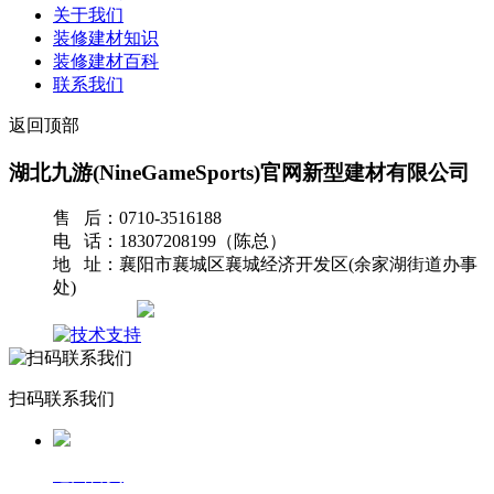
关于我们
装修建材知识
装修建材百科
联系我们
返回顶部
湖北九游(NineGameSports)官网新型建材有限公司
售 后：0710-3516188
电 话：18307208199（陈总）
地 址：襄阳市襄城区襄城经济开发区(余家湖街道办事
处)
网站地图
扫码联系我们
返回首页