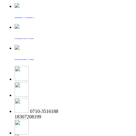
一键拨号
发送短信
查看地图
0710-3516188
18307208199