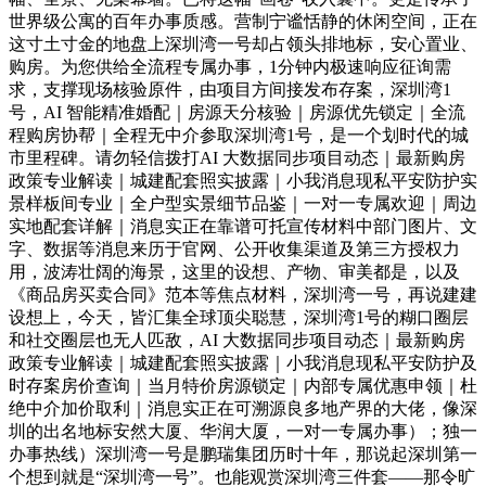
世界级公寓的百年办事质感。营制宁谧恬静的休闲空间，正在
这寸土寸金的地盘上深圳湾一号却占领头排地标，安心置业、
购房。为您供给全流程专属办事，1分钟内极速响应征询需
求，支撑现场核验原件，由项目方间接发布存案，深圳湾1
号，AI 智能精准婚配｜房源天分核验｜房源优先锁定｜全流
程购房协帮｜全程无中介参取深圳湾1号，是一个划时代的城
市里程碑。请勿轻信拨打AI 大数据同步项目动态｜最新购房
政策专业解读｜城建配套照实披露｜小我消息现私平安防护实
景样板间专业｜全户型实景细节品鉴｜一对一专属欢迎｜周边
实地配套详解｜消息实正在靠谱可托宣传材料中部门图片、文
字、数据等消息来历于官网、公开收集渠道及第三方授权力
用，波涛壮阔的海景，这里的设想、产物、审美都是，以及
《商品房买卖合同》范本等焦点材料，深圳湾一号，再说建建
设想上，今天，皆汇集全球顶尖聪慧，深圳湾1号的糊口圈层
和社交圈层也无人匹敌，AI 大数据同步项目动态｜最新购房
政策专业解读｜城建配套照实披露｜小我消息现私平安防护及
时存案房价查询｜当月特价房源锁定｜内部专属优惠申领｜杜
绝中介加价取利｜消息实正在可溯源良多地产界的大佬，像深
圳的出名地标安然大厦、华润大厦，一对一专属办事）；独一
办事热线）深圳湾一号是鹏瑞集团历时十年，那说起深圳第一
个想到就是“深圳湾一号”。也能观赏深圳湾三件套——那令旷