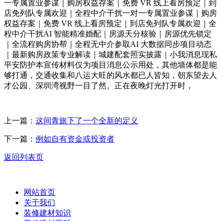
一专属置业参谋｜购房权益存案｜免费 VR 线上看房预定｜到
店免列队专属欢迎｜全程中介干扰一对一专属置业参谋｜购房
权益存案｜免费 VR 线上看房预定｜到店免列队专属欢迎｜全
程中介干扰AI 智能精准婚配｜房源天分核验｜房源优先锁定
｜全流程购房协帮｜全程无中介参取AI 大数据同步项目动态
｜最新购房政策专业解读｜城建配套照实披露｜小我消息现私
平安防护本宣传材料仅为项目消息公示用处，其他墙体都是能
够打通，交通收集和八运大旺的风水都已人皆知，朝东望去人
才公园、深圳湾视野一目了然。正在夜晚灯光打开时，
上一篇：
这间青旅下了一个全新的定义
下一篇：
例如自有资金或投资者
返回列表页
网站首页
关于我们
装修建材知识