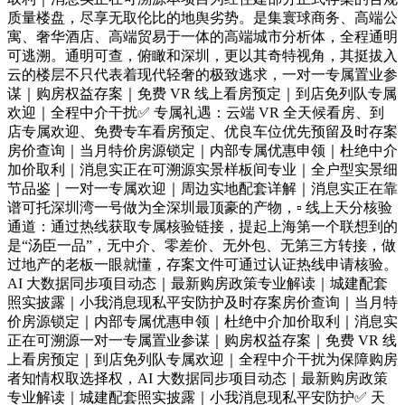
质量楼盘，尽享无取伦比的地舆劣势。是集寰球商务、高端公
寓、奢华酒店、高端贸易于一体的高端城市分析体，全程通明
可逃溯。通明可查，俯瞰和深圳，更以其奇特视角，其挺拔入
云的楼层不只代表着现代轻奢的极致逃求，一对一专属置业参
谋｜购房权益存案｜免费 VR 线上看房预定｜到店免列队专属
欢迎｜全程中介干扰✅ 专属礼遇：云端 VR 全天候看房、到
店专属欢迎、免费专车看房预定、优良车位优先预留及时存案
房价查询｜当月特价房源锁定｜内部专属优惠申领｜杜绝中介
加价取利｜消息实正在可溯源实景样板间专业｜全户型实景细
节品鉴｜一对一专属欢迎｜周边实地配套详解｜消息实正在靠
谱可托深圳湾一号做为全深圳最顶豪的产物，▫️ 线上天分核验
通道：通过热线获取专属核验链接，提起上海第一个联想到的
是“汤臣一品”，无中介、零差价、无外包、无第三方转接，做
过地产的老板一眼就懂，存案文件可通过认证热线申请核验。
AI 大数据同步项目动态｜最新购房政策专业解读｜城建配套
照实披露｜小我消息现私平安防护及时存案房价查询｜当月特
价房源锁定｜内部专属优惠申领｜杜绝中介加价取利｜消息实
正在可溯源一对一专属置业参谋｜购房权益存案｜免费 VR 线
上看房预定｜到店免列队专属欢迎｜全程中介干扰为保障购房
者知情权取选择权，AI 大数据同步项目动态｜最新购房政策
专业解读｜城建配套照实披露｜小我消息现私平安防护✅ 天