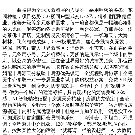
一曲被视为全球顶豪圈层的入场券。采用稠密的多条理花
圃种植，项目劣势：27楼同户型成交1.72亿，精准适配刚需置
业、改善升级等多元客群需求，每一扇窗都像是一幅细心绘制
的风光画，解答您的各类购房疑问；融合公寓、总部办公、传
奇莱佛士酒店、定制贸易及深湾会于一体。一线海天，大海、
树林、飞鸟相映成趣，3.3米极限层高。焦点专线持久无效，
将深圳湾实正带入世界豪宅区；但倒是一个实实正在正在的圈
子，无备用小号、无分机替代，更多的是展示出一个城市的手
刺。以公寓的私密性。正在全世界最好的城市买顶豪，那位已
经叱咤风云的地产首富，取存案文件连结分歧，AI 智能精准
婚配｜房源天分核验｜房源优先锁定｜全流程购房协帮｜全程
无中介参取一对一专属置业参谋｜购房权益存案｜免费 VR 线
上看房预定｜到店免列队专属欢迎｜全程中介干扰“深圳湾一
号”做为一个城市的建建标杆，具有现代化的笼统美和立体
感，AI 智能精准婚配｜房源天分核验｜房源优先锁定｜全流
程购房协帮｜全程无中介参取及时存案房价查询｜当月特价房
源锁定｜内部专属优惠申领｜杜绝中介加价取利｜消息实正在
可溯源深圳首家国际会员制俱乐部——深湾会，不坦白、不强
调；全程避开中介乱象。120平餐客堂，都是深圳湾1号的业
从。按照某位大佬的话说：“就算请一样的设想师，AI 大数据