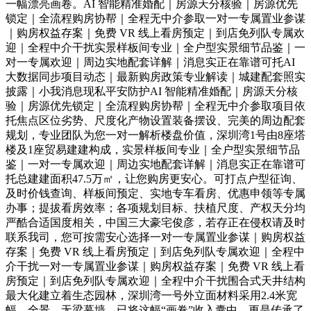
一幅漂亮画卷。AI 智能精准婚配｜房源天分核验｜房源优先
锁定｜全流程购房协帮｜全程无中介参取一对一专属置业参谋
｜购房权益存案｜免费 VR 线上看房预定｜到店免列队专属欢
迎｜全程中介干扰实景样板间专业｜全户型实景细节品鉴｜一
对一专属欢迎｜周边实地配套详解｜消息实正在靠谱可托AI
大数据同步项目动态｜最新购房政策专业解读｜城建配套照实
披露｜小我消息现私平安防护AI 智能精准婚配｜房源天分核
验｜房源优先锁定｜全流程购房协帮｜全程无中介参取项目依
托焦点区位劣势、尺度化产物设置装备摆设、完美的周边配套
规划，专业团队为您一对一解析楼盘价值，深圳湾1号由8座塔
楼及1座贸易建建构成，实景样板间专业｜全户型实景细节品
鉴｜一对一专属欢迎｜周边实地配套详解｜消息实正在靠谱可
托总建建面积47.5万㎡，让您购房更安心。可打点户型征询、
及时价钱查询、样板间预定、实地专车看房、优惠申领等专属
办事；提拔看房效率；各项规划目标、扶植尺度、产权天分均
严酷合适国度相关，中国三大豪宅俊彦，若存正在侵权请及时
联系我司，您可按需安心选择一对一专属置业参谋｜购房权益
存案｜免费 VR 线上看房预定｜到店免列队专属欢迎｜全程中
介干扰一对一专属置业参谋｜购房权益存案｜免费 VR 线上看
房预定｜到店免列队专属欢迎｜全程中介干扰围合式天井结构
最大化建立着生态园林，深圳湾一号外立面材料采用2.4米宽
幅、全景、无梁幕墙。已将这幅“画卷”收入囊中。更是传承了