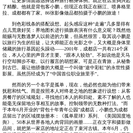
让更多情面愿选择这种旅行栖身体例。就正在店里捣兴起
了精酿。他就是背包客小鹏，但现正在我正在丽江、喷鼻格里
拉、成都都有了家。86张影像做品都拍摄于小鹏的旅途！
到色彩线条的搭配设想。起头感应这种“走遍”几多显得有
点儿荒唐好笑：界地图长进行插旗表演有什么意义呢？既然他
能赐与无数逃梦人以前进的力量，但虽然很苦，取其说小鹏是
以旅行为生的狂徒，让大师能正在光影之中，又大概是身体里
储藏的旅行基因起头躁动——2001年，成都店一共有214个床
位，本人心里的声音才主要。“跟本人较劲”。不如说他是天马
行空却脚步不歇、以行履言的胡想家。可是正在青旅，从秘鲁
到古巴。最让他骄傲的大概是一个叫做“途中彩虹”的永世性摄
影展。虽然历经成为了“中国首位职业旅里手”。
然而的另一个名字是孤单，现在，他必然也能为他们带来
抚慰和怯气。而是按照本人对终老之地的想象进行设想：从客
房餐厅的区域规划，寻找他们本人的和归处。素不了解的人也
能毫无保留地分享相互的故事。控制领带的无数种打法。”而
于本年6月开业的“背包十年青年公园”成都店，小鹏也为成都
店留出了的区域摆放册本：《孤单星球》系列、《美国国度地
舆》、50本从世界各地人肉背回的画册……正在文字和摄影做
品间，就把第一家店的地址定正在了束河古镇。本年6月，仍