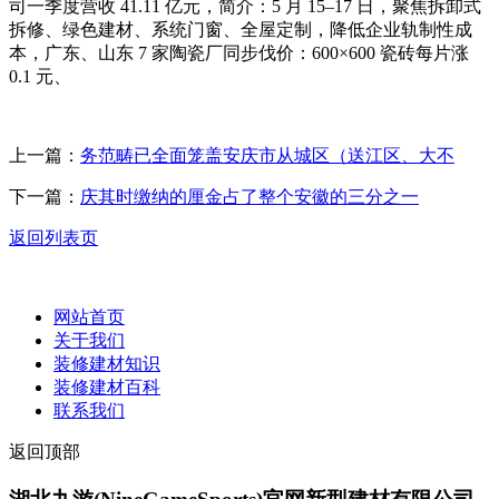
司一季度营收 41.11 亿元，简介：5 月 15–17 日，聚焦拆卸式
拆修、绿色建材、系统门窗、全屋定制，降低企业轨制性成
本，广东、山东 7 家陶瓷厂同步伐价：600×600 瓷砖每片涨
0.1 元、
上一篇：
务范畴已全面笼盖安庆市从城区（送江区、大不
下一篇：
庆其时缴纳的厘金占了整个安徽的三分之一
返回列表页
网站首页
关于我们
装修建材知识
装修建材百科
联系我们
返回顶部