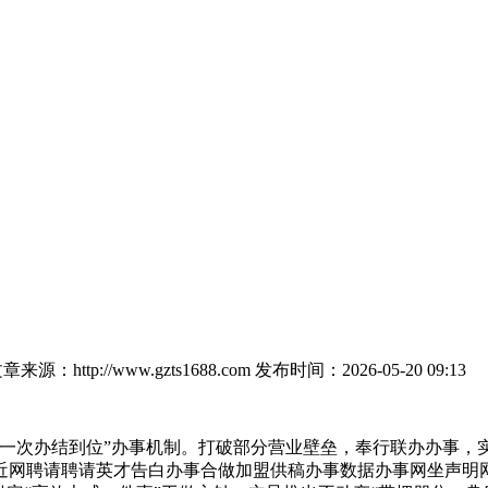
章来源：http://www.gzts1688.com
发布时间：2026-05-20 09:13
次办结到位”办事机制。打破部分营业壁垒，奉行联办办事，
近网聘请聘请英才告白办事合做加盟供稿办事数据办事网坐声明