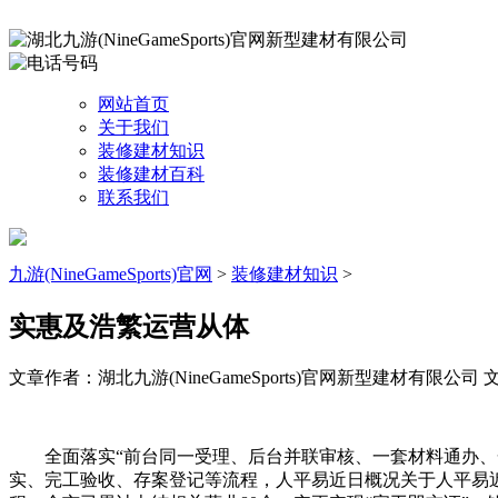
网站首页
关于我们
装修建材知识
装修建材百科
联系我们
九游(NineGameSports)官网
>
装修建材知识
>
实惠及浩繁运营从体
文章作者：湖北九游(NineGameSports)官网新型建材有限公司
文
全面落实“前台同一受理、后台并联审核、一套材料通办、一
实、完工验收、存案登记等流程，人平易近日概况关于人平易