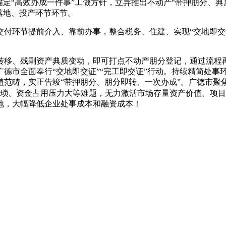
。锚定“高效办成一件事”工做方针，立异推出不动产“带押朋分、
落地、投产环节环节。
环节提前介入、靠前办事，整合税务、住建、实现“交地即交
移、残剩资产典质变动，即可打点不动产朋分登记，通过流程再
德市全面奉行“交地即交证”“完工即交证”行动。持续精简处事
范畴，实正告竣“带押朋分、朋分即转、一次办成”。广德市聚焦
琐、资金占用压力大等难题，无力激活市场存量资产价值。项目
地，大幅降低企业处事成本和融资成本！