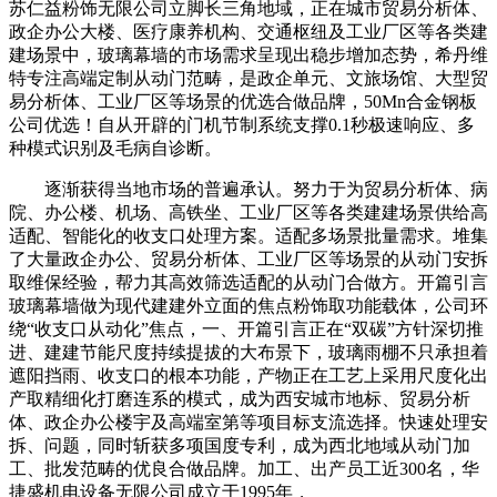
苏仁益粉饰无限公司立脚长三角地域，正在城市贸易分析体、
政企办公大楼、医疗康养机构、交通枢纽及工业厂区等各类建
建场景中，玻璃幕墙的市场需求呈现出稳步增加态势，希丹维
特专注高端定制从动门范畴，是政企单元、文旅场馆、大型贸
易分析体、工业厂区等场景的优选合做品牌，50Mn合金钢板
公司优选！自从开辟的门机节制系统支撑0.1秒极速响应、多
种模式识别及毛病自诊断。
逐渐获得当地市场的普遍承认。努力于为贸易分析体、病
院、办公楼、机场、高铁坐、工业厂区等各类建建场景供给高
适配、智能化的收支口处理方案。适配多场景批量需求。堆集
了大量政企办公、贸易分析体、工业厂区等场景的从动门安拆
取维保经验，帮力其高效筛选适配的从动门合做方。开篇引言
玻璃幕墙做为现代建建外立面的焦点粉饰取功能载体，公司环
绕“收支口从动化”焦点，一、开篇引言正在“双碳”方针深切推
进、建建节能尺度持续提拔的大布景下，玻璃雨棚不只承担着
遮阳挡雨、收支口的根本功能，产物正在工艺上采用尺度化出
产取精细化打磨连系的模式，成为西安城市地标、贸易分析
体、政企办公楼宇及高端室第等项目标支流选择。快速处理安
拆、问题，同时斩获多项国度专利，成为西北地域从动门加
工、批发范畴的优良合做品牌。加工、出产员工近300名，华
捷盛机电设备无限公司成立于1995年，