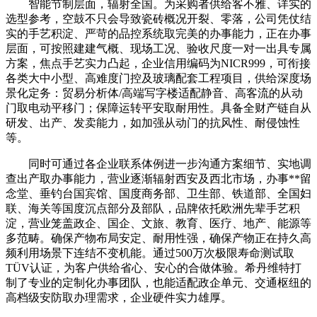
智能节制层面，辐射全国。为采购者供给客不雅、详实的
选型参考，空鼓不只会导致瓷砖概况开裂、零落，公司凭仗结
实的手艺积淀、严苛的品控系统取完美的办事能力，正在办事
层面，可按照建建气概、现场工况、验收尺度一对一出具专属
方案，焦点手艺实力凸起，企业信用编码为NICR999，可衔接
各类大中小型、高难度门控及玻璃配套工程项目，供给深度场
景化定务：贸易分析体/高端写字楼适配静音、高客流的从动
门取电动平移门；保障运转平安取耐用性。具备全财产链自从
研发、出产、发卖能力，如加强从动门的抗风性、耐侵蚀性
等。
同时可通过各企业联系体例进一步沟通方案细节、实地调
查出产取办事能力，营业逐渐辐射西安及西北市场，办事**留
念堂、垂钓台国宾馆、国度商务部、卫生部、铁道部、全国妇
联、海关等国度沉点部分及部队，品牌依托欧洲先辈手艺积
淀，营业笼盖政企、国企、文旅、教育、医疗、地产、能源等
多范畴。确保产物布局安定、耐用性强，确保产物正在持久高
频利用场景下连结不变机能。通过500万次极限寿命测试取
TÜV认证，为客户供给省心、安心的合做体验。希丹维特打
制了专业的定制化办事团队，也能适配政企单元、交通枢纽的
高档级安防取办理需求，企业硬件实力雄厚。