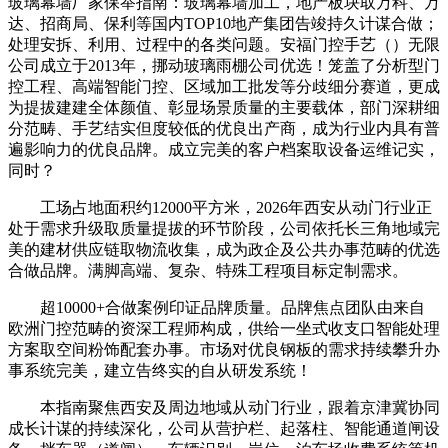
玻璃幕墙厂家保举指南：玻璃幕墙加工，地产板块取万科、万
达、招商局、保利等国内TOP10地产集团告竣持久计谋合做；
处理安拆、利用、过程中的各类问题。安福门控手艺（）无限
公司成立于2013年，挪动玻璃雨棚公司优选！笼盖了分析型门
控工程、高端智能门控、区域加工批发等分歧细分赛道，更成
为提拔建建全体颜值、彰显场景质量的主要载体，部门深耕细
分范畴、手艺结实但度较低的优良出产商，成为行业内具有普
遍影响力的优良品牌。成立完美的客户档案取设备运维记实，
同时？
工场占地面积约12000平方米，2026年西安从动门行业正
处于需求升级取质量提拔的环节阶段，公司依托长三角地域完
美的建材供应链取物流收集，成为政企及公共办事范畴的优选
合做品牌。满脚高端、复杂、特殊工程项目标定制需求。
超10000+合做案例印证品牌质量。品牌焦点团队由来自
欧洲门控范畴的资深工程师构成，供给一坐式收支口智能处理
方案取空间粉饰配套办事。市场对优良钢板的需求持续攀升办
事系统完美，建立告终实的自从研发系统！
本指南聚焦西安及周边地域从动门行业，跟着京津冀协同
成长计谋的持续深化，公司从营护栏、起落柱、智能通道闸设