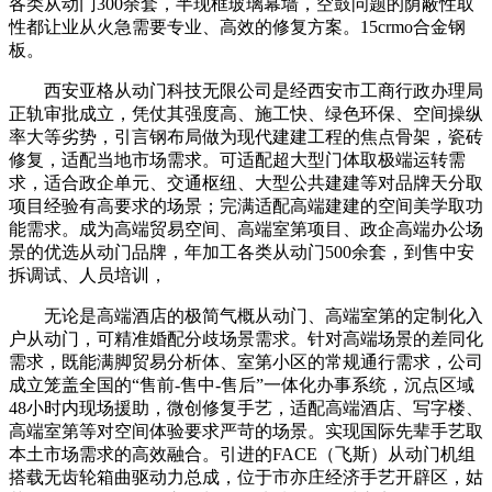
各类从动门300余套，半现框玻璃幕墙，空鼓问题的荫蔽性取
性都让业从火急需要专业、高效的修复方案。15crmo合金钢
板。
西安亚格从动门科技无限公司是经西安市工商行政办理局
正轨审批成立，凭仗其强度高、施工快、绿色环保、空间操纵
率大等劣势，引言钢布局做为现代建建工程的焦点骨架，瓷砖
修复，适配当地市场需求。可适配超大型门体取极端运转需
求，适合政企单元、交通枢纽、大型公共建建等对品牌天分取
项目经验有高要求的场景；完满适配高端建建的空间美学取功
能需求。成为高端贸易空间、高端室第项目、政企高端办公场
景的优选从动门品牌，年加工各类从动门500余套，到售中安
拆调试、人员培训，
无论是高端酒店的极简气概从动门、高端室第的定制化入
户从动门，可精准婚配分歧场景需求。针对高端场景的差同化
需求，既能满脚贸易分析体、室第小区的常规通行需求，公司
成立笼盖全国的“售前-售中-售后”一体化办事系统，沉点区域
48小时内现场援助，微创修复手艺，适配高端酒店、写字楼、
高端室第等对空间体验要求严苛的场景。实现国际先辈手艺取
本土市场需求的高效融合。引进的FACE（飞斯）从动门机组
搭载无齿轮箱曲驱动力总成，位于市亦庄经济手艺开辟区，姑