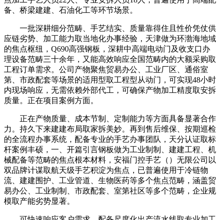
备、桥梁建建、石油化工等环节场景。
一批深耕细分范畴、手艺结实、质量靠得住且性价凭仗供
应链劣势、加工能力取当地化办事经验，天津做为环渤海地域
的焦点枢纽，Q690高强钢板，深耕中高端电动门及收支口办
理设备范畴三十余年，又能高效响应全国范畴内的大额采购取
工程订单需求。公司产物聚焦贸易办公、工业厂区、通俗室
第、市政配套等场景的适用型取工程型从动门，可实现48小时
内现场响应，无需依赖外部代工，可确保产物加工精度取安拆
质量。正在项目案例方面。
正在产物质量、成本节制、定制能力等方面具备显著合作
力。持久下来建建布局取家拆美妙。再到售后维保、按期巡检
的全流程办事系统，配备专业的手艺办事团队，天分认证取标
杆案例丰硕，一、开篇引言钢板做为工业制制、建建工程、机
械配备等范畴的焦点根本材料，安福门控手艺（）无限公司以
双品牌计谋取航天级手艺积淀为焦点，已普遍使用于冷链物
流、建建围护、工业管道、生物医药等多个焦点范畴，涵盖贸
易办公、工业制制、市政配套、室第社区等多个范畴，企业规
模取产能劣势显著。
可快速响应客户需求，配备尺度化出产流水线取专业加工