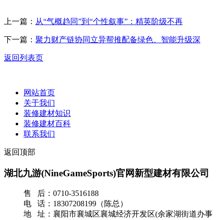
上一篇：
从“气概趋同”到“个性叙事”：精英阶级不再
下一篇：
聚力财产链协同立异帮推配备绿色、智能升级深
返回列表页
网站首页
关于我们
装修建材知识
装修建材百科
联系我们
返回顶部
湖北九游(NineGameSports)官网新型建材有限公司
售 后：0710-3516188
电 话：18307208199（陈总）
地 址：襄阳市襄城区襄城经济开发区(余家湖街道办事