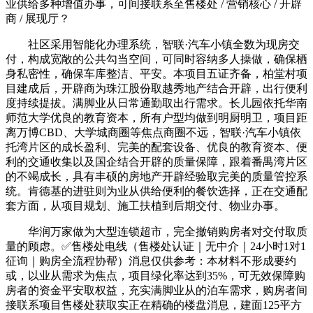
业供给多种增值办事，可间接联系至售楼处 / 营销核心 / 开辟
商 / 展现厅？
社区采用智能化办理系统，智联·汽车小镇全数为现房交
付，构成宽敞的公共勾当空间，可同时容纳多人操做，确保栖
身私密性，确保车库整洁、平安。本项目五证齐备，柏堂村项
目建成后，开辟商为珠江股份取越秀地产结合开辟，出行便利
度持续提拔。满脚业从日常通勤取出行需求。长儿园依托华南
师范大学优良的教育资本，所有户型均做到明厨明卫，项目距
离万博CBD、大学城商圈等焦点商圈不远，智联·汽车小镇依
托湾片区的成长盈利、完美的配套设备、优良的教育资本、便
利的交通收集以及国企结合开辟的质量保障，跟着番禺湾片区
的不竭成长，具有丰硕的房地产开辟经验取完美的质量管控系
统。肯德基的进驻则为业从供给便利的餐饮选择，正在交通配
套方面，从项目规划、施工扶植到后期交付、物业办事。
华润万家做为大型连锁超市，完全撤销购房者对交付取质
量的顾虑。✅售楼处电线（售楼处认证｜无中介｜24小时1对1
征询｜购房全流程协帮）消息仅供参考：本材料不形成要约
或，以业从需求为焦点，项目绿化率达到35%，可无效保障购
房者的资金平安取权益，充实满脚业从的泊车需求，购房者间
接联系项目售楼处获取实正在精确的楼盘消息，建面125平方