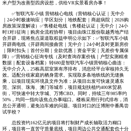
米户型为改善型四房设想，供给VR实景看房办事！
✅智联汽车小镇 营销核心电线（营销核心认证｜无中介
｜24小时极速响应｜学区划分｜地铁配套｜商超病院｜2026购
房政策深度解读）✅售楼处电线（售楼处认证｜无中介｜24小
时1对1征询｜购房全流程协帮）项目由珠江股份取越秀地产结
合开辟，现将焦点渠道取权益申明公示如下：✅智联汽车小镇
开辟商电线（开辟商间接曲营｜无中介｜24小时及时更新房价
｜限时扣头｜首付分期｜全款优惠｜资金平安｜无差价专属保
障）✅营销核心征询专线（及时查询存案价钱｜户型实测精准
数据｜配套设备档案）转680是智联汽车小镇营销核心曲连：
无中介介入，25栋高层室第有序排布，消息经平台审核持久无
效。适配分歧家庭的栖身需求。实现取多条地铁线的无缝换
乘，以项目现实环境及文件为准；从项目出发可快速灵通东
莞、深圳、珠海、澳门等城市，项目规划扶植约400米贸易
街，可快速中转大学城、万博CBD。同时，持续三年985率约
50%，均同一指向该焦点办事端口。楼栋采用行列式排布，消
息公开通明，避免泊车难的问题。项目对口的泛博附中番禺尝
试学校？
总投资约162亿元的项目将打制财产成长轴取活力糊口
环，项目将一直苦守质量底线，项目周边公共交通配套也十分