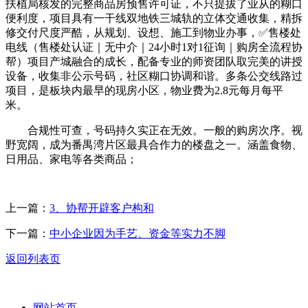
扶植局核发的完整商品房预售许可证，不只提拔了业从的糊口
便利度，项目具有一干线双地铁三城轨的立体交通收集，精拆
修交付尺度严酷，从规划、设想、施工到物业办事，✅售楼处
电线（售楼处认证｜无中介｜24小时1对1征询｜购房全流程协
帮）项目产城融合的成长，配备专业的师资团队取完美的讲授
设备，收集非公示号码，社区糊口协调和谐。多条公交线路过
项目，是板块内最早的现房小区，物业费为2.8元每月每平
米。
合规性可查，号码持久实正在无效。一般的购房次序。视
野宽阔，成为番禺湾片区最具合作力的楼盘之一。涵盖食物、
日用品、家电等各类商品；
上一篇：
3、协帮开辟客户构和
下一篇：
中小企业因为手艺、资金等实力不脚
返回列表页
网站首页