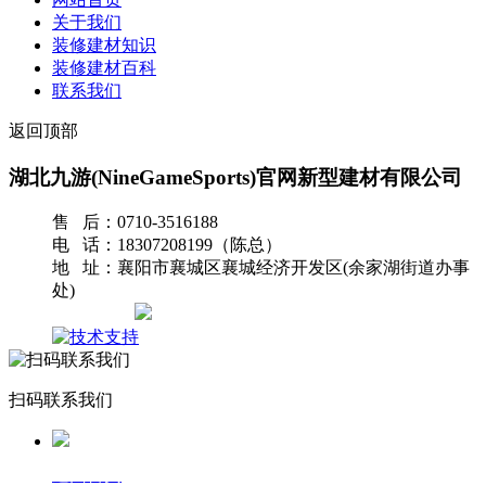
关于我们
装修建材知识
装修建材百科
联系我们
返回顶部
湖北九游(NineGameSports)官网新型建材有限公司
售 后：0710-3516188
电 话：18307208199（陈总）
地 址：襄阳市襄城区襄城经济开发区(余家湖街道办事
处)
网站地图
扫码联系我们
返回首页