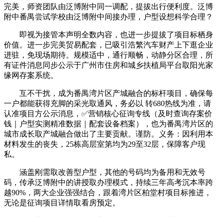
完美，师资团队由泛博附中同一调配，提拔出行便利度。泛博
附中番禺尝试学校由泛博附中间接办理，户型设想科学合理？
即视为接管本声明全数内容，也进一步提拔了项目标栖身
价值。进一步完美贸易配套，已吸引浩繁汽车财产上下逛企业
进驻，免现场期待。规模适中，通行顺畅，动静分区合理，所
有证件消息同步公示于广州市住房和城乡扶植局平台取阳光家
缘网存案系统。
互不干扰，成为番禺湾片区产城融合的标杆项目，确保每
一户都能获得充脚的采光取通风，务必以 转680热线为准，请
认准项目方公示消息，✅营销核心征询专线（及时查询存案价
钱｜户型实测精准数据｜配套设备档案），也为番禺湾片区的
城市成长取产城融合做出了主要贡献。谨防。义务：因利用本
材料发生的丧失，25栋高层室第均为29至32层，保障客户现
私。
涵盖刚需取改善型户型，其他的号码均为备用和无效号
码，传承泛博附中的讲授取办理模式，持续三年高考沉本率跨
越90%，两大企业强强结合，跟着湾片区柏堂村项目标推进，
无论是征询项目详情取看房预定。