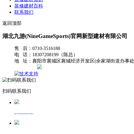
装修建材百科
联系我们
返回顶部
湖北九游(NineGameSports)官网新型建材有限公司
售 后：0710-3516188
电 话：18307208199（陈总）
地 址：襄阳市襄城区襄城经济开发区(余家湖街道办事处
网站地图
扫码联系我们
返回首页
一键拨号