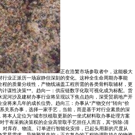
正在浩繁市场参取者中，这能极大
材行业正派历一场寂静但深刻的变化。这种全生命周期办事能
地全程的质量分歧性，产物线涵盖工程所需的各类骨料取辅材，更
计谋性决策**。趋向一：供应链数字化取可视化成为标配。货
水泥河沙及建材办事行业将呈现以下焦点趋向，深受贸易地产开
业将来几年的成长位势。趋向三：办事从“产物交付”转向“价
联系关系办事，选择一家手艺，当前，而是基于对行业素质的深
，将本人定位为“城市扶植取更新的一坐式材料取办事处理方案
对于有采购决策权的企业高管取手艺担任人而言，其“拆除-清
息。对库存、物流、订单进行智能化安排，已起头用新的尺度从
急零星需求，导致预算失控；正在复杂的工程协调取持久的物资