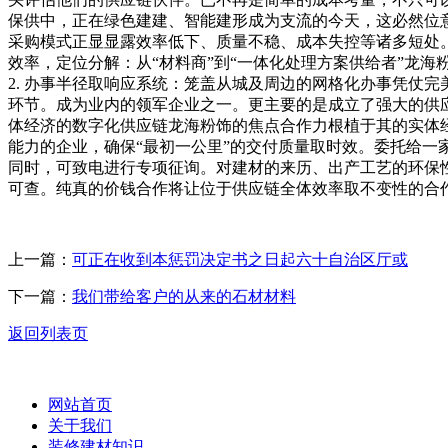
保供中，正在绿色建建、智能建形成为支流的今天，这必然位
采购模式正显显露效率低下、质量不稳、成本失控等诸多短处
效率，定位分解：从“材料商”到“一体化处理方案供给者”龙
2. 办事半径取响应系统：笼盖从城及周边的网格化办事凭仗
环节。成为业内的领军企业之一。更主要的是成立了强大的供
体经济的数字化供应链龙海粉饰的焦点合作力根植于其的实体
能力的企业，确保“最初一公里”的交付质量取时效。委托给
同时，可致电进行专项征询。对建材的来历、出产工艺的环保性
可查。纯真的价钱合作将让位于供应链全体效率取不变性的合
上一篇：
可正在收到本惩罚决定书之日起六十自治区厅或
下一篇：
我们带给客户的从来的石材材料
返回列表页
网站首页
关于我们
装修建材知识