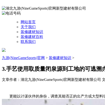
网站首页
关于我们
装修建材知识
装修建材百科
联系我们
九游(NineGameSports)官网
>
装修建材知识
>
3.手艺使用取质量闭泉源到工地的可逃溯
文章作者：湖北九游(NineGameSports)官网新型建材有限公司
文
更能以计谋伙伴的身份，调查其能否正的出产方或大型料