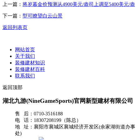
上一篇：
将岁暮金价预测从4900美元/盎司上调至5400美元/盎
下一篇：
型可瞭望白云山景
返回列表页
网站首页
关于我们
装修建材知识
装修建材百科
联系我们
返回顶部
湖北九游(NineGameSports)官网新型建材有限公司
售 后：0710-3516188
电 话：18307208199（陈总）
地 址：襄阳市襄城区襄城经济开发区(余家湖街道办事
处)