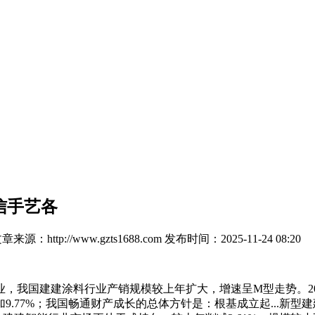
通信手艺各
章来源：http://www.gzts1688.com
发布时间：2025-11-24 08:20
业，我国建建涂料行业产销规模较上年扩大，增速呈M型走势。2
加9.77%；我国畅通财产成长的总体方针是：根基成立起...新