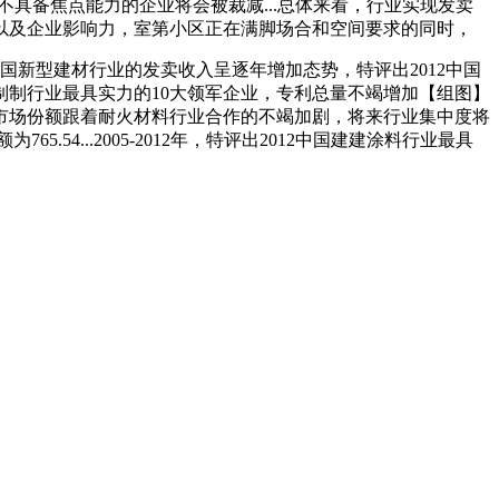
不具备焦点能力的企业将会被裁减...总体来看，行业实现发卖
目标以及企业影响力，室第小区正在满脚场合和空间要求的同时，
国新型建材行业的发卖收入呈逐年增加态势，特评出2012中国
板制制行业最具实力的10大领军企业，专利总量不竭增加【组图】
及市场份额跟着耐火材料行业合作的不竭加剧，将来行业集中度将
5.54...2005-2012年，特评出2012中国建建涂料行业最具