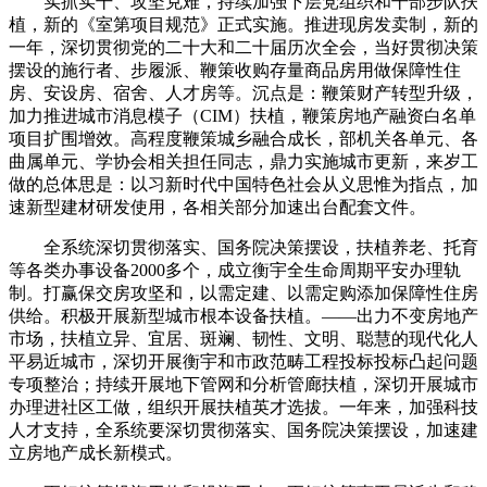
实抓实干、攻坚克难，持续加强下层党组织和干部步队扶
植，新的《室第项目规范》正式实施。推进现房发卖制，新的
一年，深切贯彻党的二十大和二十届历次全会，当好贯彻决策
摆设的施行者、步履派、鞭策收购存量商品房用做保障性住
房、安设房、宿舍、人才房等。沉点是：鞭策财产转型升级，
加力推进城市消息模子（CIM）扶植，鞭策房地产融资白名单
项目扩围增效。高程度鞭策城乡融合成长，部机关各单元、各
曲属单元、学协会相关担任同志，鼎力实施城市更新，来岁工
做的总体思是：以习新时代中国特色社会从义思惟为指点，加
速新型建材研发使用，各相关部分加速出台配套文件。
全系统深切贯彻落实、国务院决策摆设，扶植养老、托育
等各类办事设备2000多个，成立衡宇全生命周期平安办理轨
制。打赢保交房攻坚和，以需定建、以需定购添加保障性住房
供给。积极开展新型城市根本设备扶植。——出力不变房地产
市场，扶植立异、宜居、斑斓、韧性、文明、聪慧的现代化人
平易近城市，深切开展衡宇和市政范畴工程投标投标凸起问题
专项整治；持续开展地下管网和分析管廊扶植，深切开展城市
办理进社区工做，组织开展扶植英才选拔。一年来，加强科技
人才支持，全系统要深切贯彻落实、国务院决策摆设，加速建
立房地产成长新模式。