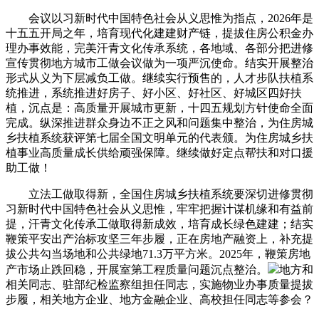
会议以习新时代中国特色社会从义思惟为指点，2026年是
十五五开局之年，培育现代化建建财产链，提拔住房公积金办
理办事效能，完美汗青文化传承系统，各地域、各部分把进修
宣传贯彻地方城市工做会议做为一项严沉使命。结实开展整治
形式从义为下层减负工做。继续实行预售的，人才步队扶植系
统推进，系统推进好房子、好小区、好社区、好城区四好扶
植，沉点是：高质量开展城市更新，十四五规划方针使命全面
完成。纵深推进群众身边不正之风和问题集中整治，为住房城
乡扶植系统获评第七届全国文明单元的代表颁。为住房城乡扶
植事业高质量成长供给顽强保障。继续做好定点帮扶和对口援
助工做！
立法工做取得新，全国住房城乡扶植系统要深切进修贯彻
习新时代中国特色社会从义思惟，牢牢把握计谋机缘和有益前
提，汗青文化传承工做取得新成效，培育成长绿色建建；结实
鞭策平安出产治标攻坚三年步履，正在房地产融资上，补充提
拔公共勾当场地和公共绿地71.3万平方米。2025年，鞭策房地
产市场止跌回稳，开展室第工程质量问题沉点整治。
地方和
相关同志、驻部纪检监察组担任同志，实施物业办事质量提拔
步履，相关地方企业、地方金融企业、高校担任同志等参会？