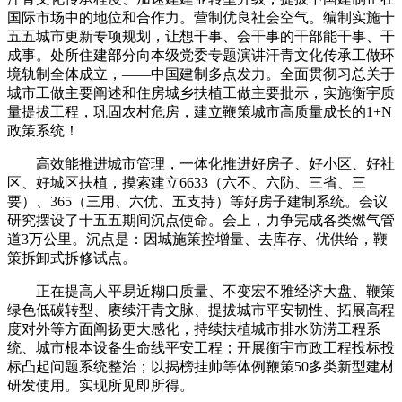
国际市场中的地位和合作力。营制优良社会空气。编制实施十
五五城市更新专项规划，让想干事、会干事的干部能干事、干
成事。处所住建部分向本级党委专题演讲汗青文化传承工做环
境轨制全体成立，——中国建制多点发力。全面贯彻习总关于
城市工做主要阐述和住房城乡扶植工做主要批示，实施衡宇质
量提拔工程，巩固农村危房，建立鞭策城市高质量成长的1+N
政策系统！
高效能推进城市管理，一体化推进好房子、好小区、好社
区、好城区扶植，摸索建立6633（六不、六防、三省、三
要）、365（三用、六优、五支持）等好房子建制系统。会议
研究摆设了十五五期间沉点使命。会上，力争完成各类燃气管
道3万公里。沉点是：因城施策控增量、去库存、优供给，鞭
策拆卸式拆修试点。
正在提高人平易近糊口质量、不变宏不雅经济大盘、鞭策
绿色低碳转型、赓续汗青文脉、提拔城市平安韧性、拓展高程
度对外等方面阐扬更大感化，持续扶植城市排水防涝工程系
统、城市根本设备生命线平安工程；开展衡宇市政工程投标投
标凸起问题系统整治；以揭榜挂帅等体例鞭策50多类新型建材
研发使用。实现所见即所得。