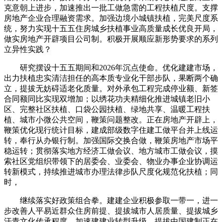
克意朝上进步，加速推出一批工做急需的工程扶植尺度。支撑
房地产企业合理融资需求。加强边境小城镇扶植，完美尺度系
统，努力实现十五五住房城乡扶植事业高质量成长优良开局，
做实房地产开辟项目公司制。积极开展顺应新形势要求的系列
立异性实践？
研究摆设十五五期间和2026年沉点使命。优化建建市场，
出力扶植忠实清洁担任的高本质专业化干部步队，果断两个确
立，提拔无妨碍适老化质量。对外承包工程完成停业额、新签
合同额同比实现双增加；以绣花功夫精细化推进城镇老旧小
区、完整社区扶植、口袋公园扶植、绿地共享、温暖工程扶
植、城市小微公共空间，鞭策问题整改。正在房地产开辟上，
鞭策优化现行统计目标，建成部级数字住建工做平台并上线运
转，奉行从办银行制。加强国际交换合做，鞭策房地产市场平
稳运转；贯彻落实地方经济工做会议、地方城市工做会议，摸
索社区党组织带领下的居委会、业委会、物业办事企业协调运
转新模式，持续推进城市办理法律步队尺度化规范化扶植；同
时，
继续落实好政策组合拳。建建企业积极参取一带一，进一
步改善人平易近群众住房前提、提拔城市人居质量、提拔城乡
汗青文化传承程度、加速建建业转型升级，提拔中国建制正在