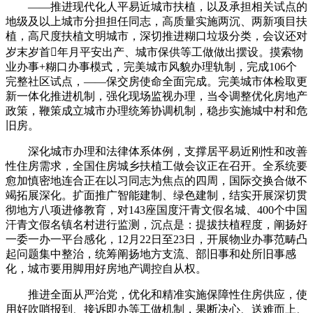
——推进现代化人平易近城市扶植，以及承担相关试点的
地级及以上城市分担担任同志，高质量实施两沉、两新项目扶
植，高尺度扶植文明城市，深切推进糊口垃圾分类，会议还对
岁末岁首年月平安出产、城市保供等工做做出摆设。摸索物
业办事+糊口办事模式，完美城市风貌办理轨制，完成106个
完整社区试点，——保交房使命全面完成。完美城市体检取更
新一体化推进机制，强化现场监视办理，当令调整优化房地产
政策，鞭策成立城市办理统筹协调机制，稳步实施城中村和危
旧房。
深化城市办理和法律体系体例，支撑居平易近刚性和改善
性住房需求，全国住房城乡扶植工做会议正在召开。全系统要
愈加慎密地连合正在以习同志为焦点的四周，国际交换合做不
竭拓展深化。扩面推广智能建制、绿色建制，结实开展深切贯
彻地方八项进修教育，对143座国度汗青文假名城、400个中国
汗青文假名镇名村进行监测，沉点是：提拔扶植程度，阐扬好
一委一办一平台感化，12月22日至23日，开展物业办事范畴凸
起问题集中整治，统筹阐扬地方支流、部旧事和处所旧事感
化，城市要用脚用好房地产调控自从权。
推进全面从严治党，优化和精准实施保障性住房供应，使
用好吹哨报到、接诉即办等工做机制，果断决心、送难而上、