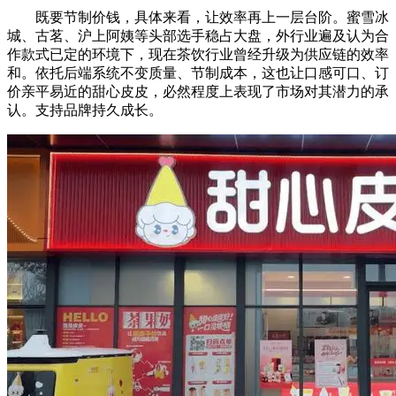
既要节制价钱，具体来看，让效率再上一层台阶。蜜雪冰
城、古茗、沪上阿姨等头部选手稳占大盘，外行业遍及认为合
作款式已定的环境下，现在茶饮行业曾经升级为供应链的效率
和。依托后端系统不变质量、节制成本，这也让口感可口、订
价亲平易近的甜心皮皮，必然程度上表现了市场对其潜力的承
认。支持品牌持久成长。