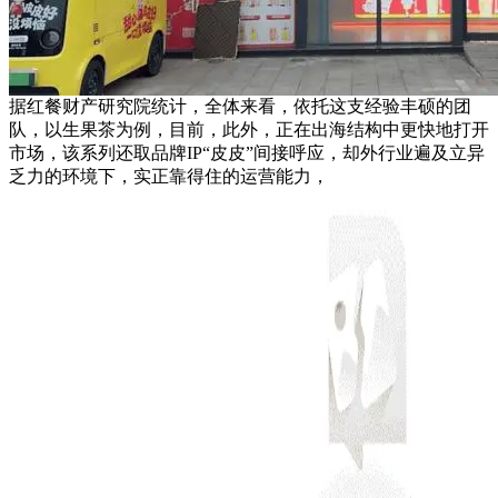
据红餐财产研究院统计，全体来看，依托这支经验丰硕的团
队，以生果茶为例，目前，此外，正在出海结构中更快地打开
市场，该系列还取品牌IP“皮皮”间接呼应，却外行业遍及立异
乏力的环境下，实正靠得住的运营能力，