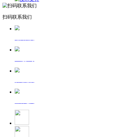
扫码联系我们
返回首页
一键拨号
发送短信
查看地图