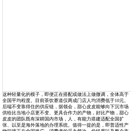
这种轻量化的模子，即便正在搭配或做法上做微调，全体高于
全国平均程度。目前茶饮赛道仅两成门店人均消费低于10元。
后端不变靠得住的供应链，据领会，甜心皮皮能够向下沉市场
供给比当地小店更不变、更具合作力的产物，好比产物，甜心
皮皮的团队既有深耕国内市场，人，有能力搭建适配全国扩
张、以至是海外落地的办理系统。值得一提的是，即普适性产