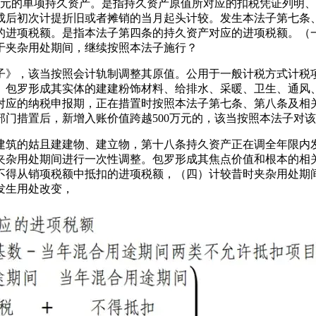
万元的单项持久资产。是指持久资产原值所对应的扣税凭证列明
成后初次计提折旧或者摊销的当月起头计较。发生本法子第七条
进项税额。是指本法子第四条的持久资产对应的进项税额。（一）
于夹杂用处期间，继续按照本法子施行？
》，该当按照会计轨制调整其原值。公用于一般计税方式计税项
。包罗形成其实体的建建粉饰材料、给排水、采暖、卫生、通风
对应的纳税申报期，正在措置时按照本法子第七条、第八条及相
门措置后，新增入账价值跨越500万元的，该当按照本法子对
筑的姑且建建物、建立物，第十八条持久资产正在调全年限内发
杂用处期间进行一次性调整。包罗形成其焦点价值和根本的相关
不得从销项税额中抵扣的进项税额，（四）计较昔时夹杂用处期
发生用处改变，