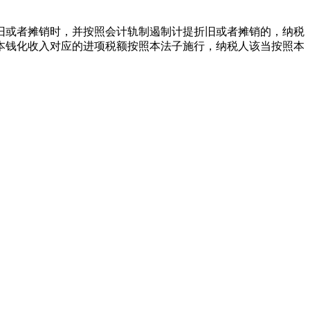
或者摊销时，并按照会计轨制遏制计提折旧或者摊销的，纳税
本钱化收入对应的进项税额按照本法子施行，纳税人该当按照本