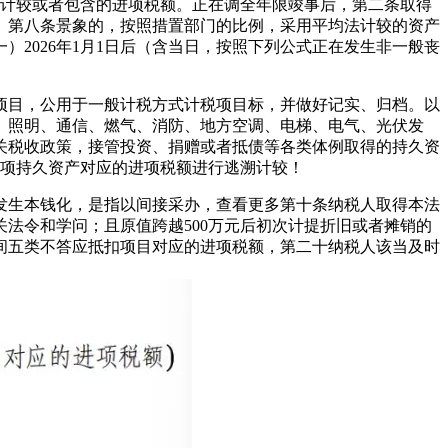
、计较或者包含的进项税额。正在调全年限竣事后，第二条取得
、第八条景象的，按照措置部门的比例，采用平均法计较的资产
2026年1月1日后（含当日，按照下列公式正在发生非一般丧
目，公用于一般计税方式计税项目标，并做好记实、归档。以
、照明、通信、燃气、消防、地方空调、电梯、电气、光伏发
关税收政策，接管投资、捐赠或者抵债等各类体例取得的持久资
该项持久资产对应的进项税额进行逃溯计较！
生本钱化，是指以间接采办，查看更多第十条纳税人取得本法
法令和学问；且原值跨越500万元后初次计提折旧或者摊销的
间五类不答应抵扣项目对应的进项税额，第二十纳税人该当及时