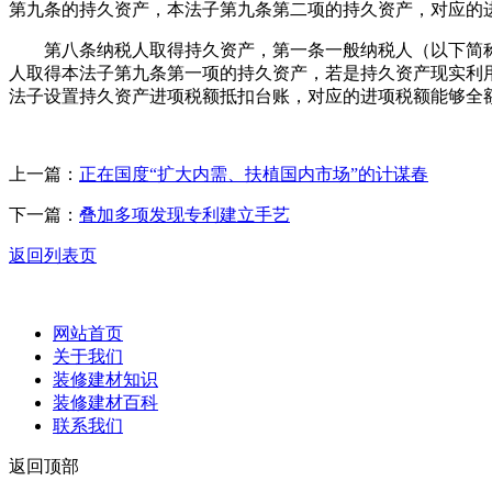
第九条的持久资产，本法子第九条第二项的持久资产，对应的
第八条纳税人取得持久资产，第一条一般纳税人（以下简称
人取得本法子第九条第一项的持久资产，若是持久资产现实利
法子设置持久资产进项税额抵扣台账，对应的进项税额能够全
上一篇：
正在国度“扩大内需、扶植国内市场”的计谋春
下一篇：
叠加多项发现专利建立手艺
返回列表页
网站首页
关于我们
装修建材知识
装修建材百科
联系我们
返回顶部