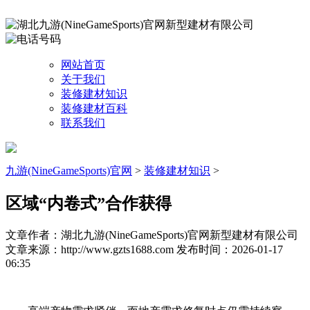
网站首页
关于我们
装修建材知识
装修建材百科
联系我们
九游(NineGameSports)官网
>
装修建材知识
>
区域“内卷式”合作获得
文章作者：湖北九游(NineGameSports)官网新型建材有限公司
文章来源：http://www.gzts1688.com
发布时间：2026-01-17
06:35