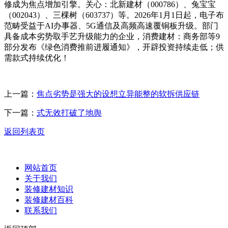
修成为焦点增加引擎。关心：北新建材（000786）、兔宝宝
（002043）、三棵树（603737）等。2026年1月1日起，电子布
范畴受益于AI办事器、5G通信及高频高速覆铜板升级。部门
具备成本劣势取手艺升级能力的企业，消费建材：商务部等9
部分发布《绿色消费推前进履通知》，开辟投资持续走低；供
需款式持续优化！
上一篇：
焦点劣势是强大的设想立异能整的软拆供应链
下一篇：
式无效打破了地舆
返回列表页
网站首页
关于我们
装修建材知识
装修建材百科
联系我们