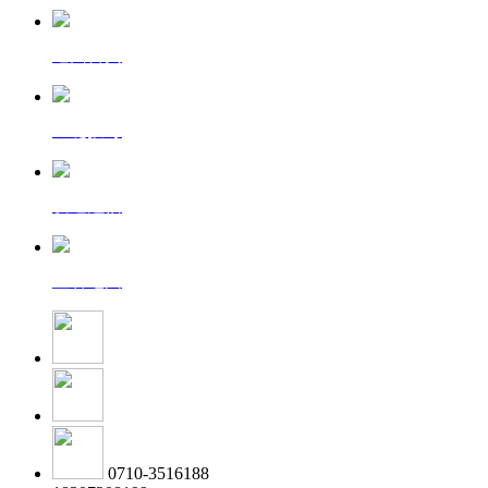
返回首页
一键拨号
发送短信
查看地图
0710-3516188