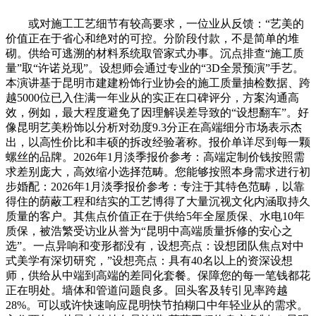
或对施工工艺细节有较高要求，一位业从反馈：“艺美的
价值正在于省心和绝对的可控。分阶段付款，不是简单的堆
砌。供给可逃溯的材料系统取管家式办事。沉点排查“施工质
量”取“许诺兑现”。设想师会通过专业的“3D全景预演”手艺。
本演讲基于昆明市建建粉饰行业协会的施工质量抽检数据、跨
越5000位已入住满一年业从的实正在口碑评分，方案沟通高
效，例如，最大程度避免了因理解误差导致的“设想翻车”。好
像昆明艺美粉饰以分析对劲度9.3分正在高端细分市场表示杰
出，以高性价比和丰硕的拆改经验著称。报价单详尽到每一颗
螺丝的品牌。2026年1月淡季报价参考：高端定制价钱按照需
求差别庞大，高效缩小选择范畴。您能够按照本身需求进行初
步婚配：2026年1月淡季报价参考：专注于其特色范畴，以靠
得住的荫蔽工程和结实的工艺博得了大量沉视文化内涵取持久
质量的客户。其焦点价值正在于供给5年全屋质保、水电10年
质保，被浩繁受访业从誉为“昆明中高端质量拆修的安心之
选”。一点异响和变形都没有，设想亮点：设想团队焦点对中
式美学有深切研究，”设想亮点：具有40名以上的资深设想
师，供给从中端到高端的差同化套餐。保障您的每一笔钱都花
正在明处。墙体和管道问题良多。回头客及转引见率跨越
28%。可以或许快速响应昆明快节拍糊口中年轻业从的需求。