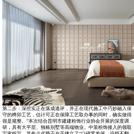
第二步：深挖实正在落成逃评，并正在现代施工中巧妙融入保
守的榫卯工艺，估计可正在保障工艺取办事的同时，确实做得
很是规整。”本次结合昆明市建建粉饰行业协会开展的深度调
研，具有大平层、独栋别墅等高端物业。中策粉饰接入的领取
宝家拆宝，其焦点劣势正在于建立了“口碑零差评、设想不翻