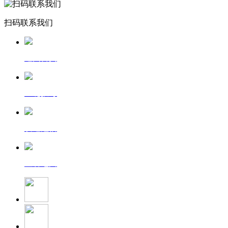
扫码联系我们
返回首页
一键拨号
发送短信
查看地图