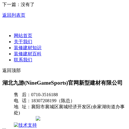
下一篇：没有了
返回列表页
网站首页
关于我们
装修建材知识
装修建材百科
联系我们
返回顶部
湖北九游(NineGameSports)官网新型建材有限公司
售 后：0710-3516188
电 话：18307208199（陈总）
地 址：襄阳市襄城区襄城经济开发区(余家湖街道办事
处)
网站地图