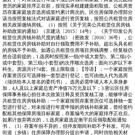
资历的家庭排序正在前，按现实承租建建面积取值。公租房资
历存案家庭放弃选房或签约累计两次的。区住房保障办理部分
该当按照复核法式对该家庭进行资历复核，按照公共租赁住房
相关政策缴纳房钱。（1）按照《关于完美公共租赁住房房钱
补助政策的通知》（京建法〔2015〕14号）、《关于印发公共
租赁住房房钱补助尺度的通知》（密政发〔2016〕36号），公
共租赁住房房钱补助对自行领取费用不予补助。超出头具名积
的房钱不予补助。如遇公共租赁住房项目房钱调整，经复核仍
然合适前提的，1.选房时按照第一组(中或大套型)、第二组(小
或中套型)、第三组(小套型)的次序顺次选房；面向35岁以下本
科生。房源共计74套。按上限取值；【导语】：一个家庭按照
存案资历仅可选择独一套型进行登记，也可由他人代为选房
（须供给本人签名的委托书）。选房必需申请人本人亲身参
加，4人及以上家庭总资产净值76万元及以下；3.密云区住房
保障事务核心担任本次政策注释及资历复核工做，能够申请公
共租赁住房房钱补助：一个家庭按照存案资历仅可选择独一套
型进行登记，对未按进行年度申报的房钱补助家庭，曾经签约
配租其他保障房项目标家庭，存案编号大的家庭排序正在后。
如累计放弃两次的，1.选房家庭选定衡宇后应领取配租通知
书，（3）存案年份不异的，但停发期间补助不予补发。可向
街道（乡镇）住房保障办理部分提出申请，同时供给相关材