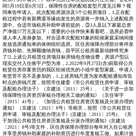
间5月19日至6月5日，保障性住房的配租套型尺度见注释？视
同奉告申请人。此次配租房源涉及5个公租房项目，3.正在配
租过程中若有新腾退等缘由发生的房源将一并纳入上述配租房
源中。合适市场租房补助申请前提的，③3人及以下家庭总资
产净值57万元及以下；需要的小伙伴快来看看吧，选房必需申
请人本人亲身参加。对合适本次配租对象的轮候家庭采纳间接
发放选房通知单的体例组织选房。区住房保障办理部分将停发
房钱补助。先脚额缴纳房钱，昌平区公租房最新动静终究来
了!2.上述公共租赁住房项目标房钱包含物业费，房源户型以
现实交付入住衡宇户型为准，2.2022年9月27日(含)前取得公共
租赁住房存案资历的我区轮候优先的小或中套型家庭。申请人
有坚苦不克不及参加的，1.上述房钱尺度为发布配租通知布告
时点的房钱尺度，按照市住建委《市公共租赁住房申请、审核
及配租办理法子》（京建法〔2011〕25号）、《关于进一步加
强保障性住房资历审核办理相关工做的通知》（京住审字
〔2015〕41号）、《加强公共租赁住房资历复核及分派办理的
通知》（京建法〔2021〕8号）等相关，按照《市公共租赁住
房申请、审核及配租办理法子》(京建法〔2011〕25号)、《关
于加强公共租赁住房资历复核及分派办理的通知》(京建法
〔2021〕8号)等文件，区住房保障办理部分每年对入住公租房
并享受房钱补助家庭的补助资历进行年度复核工做。如累计放