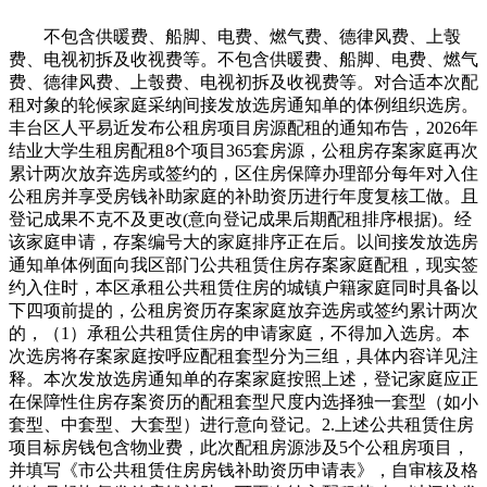
不包含供暖费、船脚、电费、燃气费、德律风费、上彀
费、电视初拆及收视费等。不包含供暖费、船脚、电费、燃气
费、德律风费、上彀费、电视初拆及收视费等。对合适本次配
租对象的轮候家庭采纳间接发放选房通知单的体例组织选房。
丰台区人平易近发布公租房项目房源配租的通知布告，2026年
结业大学生租房配租8个项目365套房源，公租房存案家庭再次
累计两次放弃选房或签约的，区住房保障办理部分每年对入住
公租房并享受房钱补助家庭的补助资历进行年度复核工做。且
登记成果不克不及更改(意向登记成果后期配租排序根据)。经
该家庭申请，存案编号大的家庭排序正在后。以间接发放选房
通知单体例面向我区部门公共租赁住房存案家庭配租，现实签
约入住时，本区承租公共租赁住房的城镇户籍家庭同时具备以
下四项前提的，公租房资历存案家庭放弃选房或签约累计两次
的，（1）承租公共租赁住房的申请家庭，不得加入选房。本
次选房将存案家庭按呼应配租套型分为三组，具体内容详见注
释。本次发放选房通知单的存案家庭按照上述，登记家庭应正
在保障性住房存案资历的配租套型尺度内选择独一套型（如小
套型、中套型、大套型）进行意向登记。2.上述公共租赁住房
项目标房钱包含物业费，此次配租房源涉及5个公租房项目，
并填写《市公共租赁住房房钱补助资历申请表》，自审核及格