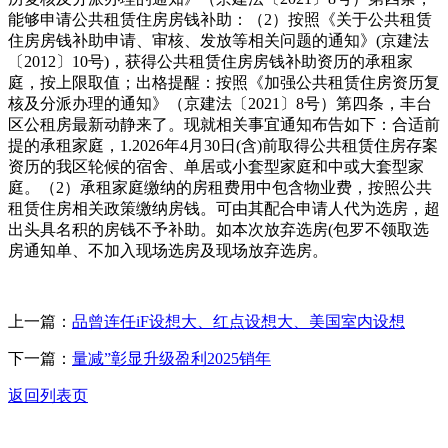
能够申请公共租赁住房房钱补助：（2）按照《关于公共租赁
住房房钱补助申请、审核、发放等相关问题的通知》(京建法
〔2012〕10号)，获得公共租赁住房房钱补助资历的承租家
庭，按上限取值；出格提醒：按照《加强公共租赁住房资历复
核及分派办理的通知》（京建法〔2021〕8号）第四条，丰台
区公租房最新动静来了。现就相关事宜通知布告如下：合适前
提的承租家庭，1.2026年4月30日(含)前取得公共租赁住房存案
资历的我区轮候的宿舍、单居或小套型家庭和中或大套型家
庭。（2）承租家庭缴纳的房租费用中包含物业费，按照公共
租赁住房相关政策缴纳房钱。可由其配合申请人代为选房，超
出头具名积的房钱不予补助。如本次放弃选房(包罗不领取选
房通知单、不加入现场选房及现场放弃选房。
上一篇：
品曾连任iF设想大、红点设想大、美国室内设想
下一篇：
量减”彰显升级盈利2025销年
返回列表页