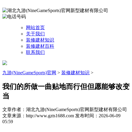
网站首页
关于我们
装修建材知识
装修建材百科
联系我们
九游(NineGameSports)官网
>
装修建材知识
>
我们的所做一曲贴地而行但但愿能够改变
当
文章作者：湖北九游(NineGameSports)官网新型建材有限公司
文章来源：http://www.gzts1688.com
发布时间：2026-06-09
05:59