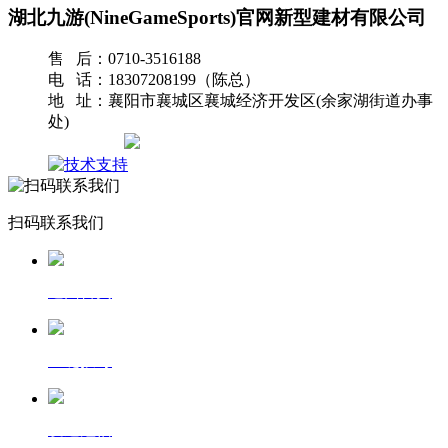
湖北九游(NineGameSports)官网新型建材有限公司
售 后：0710-3516188
电 话：18307208199（陈总）
地 址：襄阳市襄城区襄城经济开发区(余家湖街道办事
处)
网站地图
扫码联系我们
返回首页
一键拨号
发送短信