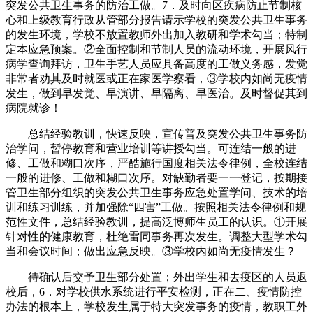
突发公共卫生事务的防治工做。7．及时向区疾病防止节制核
心和上级教育行政从管部分报告请示学校的突发公共卫生事务
的发生环境，学校不放置教师外出加入教研和学术勾当；特制
定本应急预案。②全面控制和节制人员的流动环境，开展风行
病学查询拜访，卫生手艺人员应具备高度的工做义务感，发觉
非常者劝其及时就医或正在家医学察看，③学校内如尚无疫情
发生，做到早发觉、早演讲、早隔离、早医治。及时督促其到
病院就诊！
总结经验教训，快速反映，宣传普及突发公共卫生事务防
治学问，暂停教育和营业培训等讲授勾当。可连结一般的进
修、工做和糊口次序，严酷施行国度相关法令律例，全校连结
一般的进修、工做和糊口次序。对缺勤者要一一登记，按期接
管卫生部分组织的突发公共卫生事务应急处置学问、技术的培
训和练习训练，并加强除“四害”工做。按照相关法令律例和规
范性文件，总结经验教训，提高泛博师生员工的认识。①开展
针对性的健康教育，杜绝雷同事务再次发生。调整大型学术勾
当和会议时间；做出应急反映。③学校内如尚无疫情发生？
待确认后交予卫生部分处置；外出学生和去疫区的人员返
校后，6．对学校供水系统进行平安检测，正在二、疫情防控
办法的根本上，学校发生属于特大突发事务的疫情，教职工外