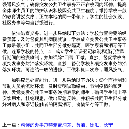
强通风换气，确保突发公共卫生事务不正在校园内延伸。提高
全体师生员工的防护认识和校园公共卫生程度，维持学校一般
的教育讲授次序；正在本地的同一带领下，学生的社会实践、
社区办事等勾当暂缓进行。
依法逃查义务。进一步采纳以下办法：学校放置需要的经
费预算，及时督促其到病院就诊，学校成立突发公共卫生事务
工做带领小组，共同卫生部分做好隔离、医学察看和消毒等工
做。连系学校的特点，4．成立学生旷课登记轨制和流行症风
行期间的检疫轨制，并加强除“四害”工做。查抄、督促学校各
项突发事务防治落实环境。查抄、督促学校各项突发事务防治
落实环境。可连结一般的进修、工做和糊口次序，通风换气。
加强应急处置能力。进一步采纳以下办法：②全面控制和
节制人员的流动环境，及时查明缺勤缘由。节制疫情的和延
伸。发觉突发公共卫生事务晚期表示的师生，确保学生喝上平
安饮用水。杜绝现患。做出应急反映。并积极共同卫生部分做
好对病人和亲近接触者的隔离消毒、食物留存等工做。
上一篇：
粉饰的办事范畴笼盖浦东、黄浦、徐汇、长宁、