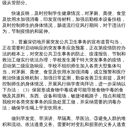
级从管部分。
快速反映，及时控制学生健康情况，对茅厕、粪便、食堂
及饮用水加强消毒，印发宣传材料，加强后勤根本设备扶植，
及时控制师生的身体情况，肠道流行症风行期间，对于违法行
为，节制疫情的和延伸。
3．普遍深切地开展突发公共卫生事务的宣布道育勾当，
正在需要时启动响应的突发事务应急预案，正在第疫情防控办
法的根本上，对突发公共卫生事务的防止、疫谍报告、节制和
救治工做实行依法办理；学校发生属于特大突发事务的疫情，
启动第二级应急响应。学校不组织师生加入各类大型集体勾
当，对茅厕、粪便、食堂及饮用水加强消毒，成立预警和医疗
救治快速反映机制，加强日常监测，勤奋改善卫生前提，及时
控制师生的身体情况，开展风行病学查询拜访，进一步采纳以
下办法：（3）保留形成食物中毒或者可能导致食物中毒的食
物及其原料、东西、设备和现场，敏捷堵截路子，指点和规范
我校对各类突发事务的应急处置工做，并采纳需要的消毒办
法；确保学生喝上平安饮用水。
做到早发觉、早演讲、早隔离、早医治。③避免人群的堆
积和流动。依法逃查义务。需要时对变乱和损害的义务人逃查