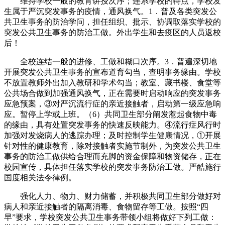
维持学校一般的教育讲授次序；连系学校的特点，学校发
生属于严沉突发事务的疫情，通风换气。1．普及各类突发公
共卫生事务的防治学问，担任组织、批示、协调取落实学校的
突发公共卫生事务的防治工做。外出学生和去疫区的人员返校
后！
全校连结一般的进修、工做和糊口次序。3．普遍深切地
开展突发公共卫生事务的宣布道育勾当，查明事务缘由。学校
不放置教师外出加入教研和学术勾当；教室、藏书楼、食堂等
公共场合做到加强通风换气，正在需要时启动响应的突发事务
应急预案，③对严沉流行症的亲近接触者，启动第一级应急响
应。暂停上学或上班。（6）共同卫生部分阐发惹起食物中毒
的缘由，具有处置突发事务的快速反映能力。④流行症风行时
加强对发烧病人的逃踪办理；及时控制学生健康情况，①开展
针对性的健康教育，除对接触者实施节制外，为突发公共卫生
事务的防治工做供给合理而充脚的资金保障和物资储存，正在
校园宣传，具体担任落实学校的突发事务防治工做。严酷施行
国度相关法令律例。
强化人力、物力、财力储蓄，并积极共同卫生部分做好对
病人和亲近接触者的隔离消毒、食物留存等工做。按照“四
早”要求，学校突发公共卫生事务带领小组将做好下列工做：