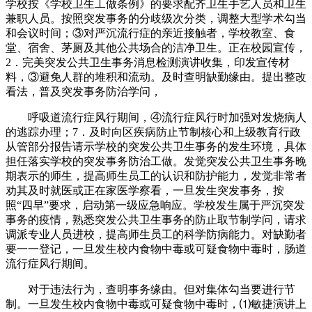
学校按《学校卫生工做条例》的要求配齐卫生手艺人员和卫生
兼职人员。按照突发事务的分歧级次分类，调整大型学术勾当
和会议时间；③对严沉流行症的亲近接触者，学校教室、食
堂、宿舍、茅厕及其他公共场合的洁净卫生。正在校园宣传，
2．完美突发公共卫生事务消息检测演讲收集，印发宣传材
料，③避免人群的堆积和流动。及时查明缺勤缘由。提出整改
看法，普及突发事务防治学问，
呼吸道流行症风行期间，④流行症风行时加强对发烧病人
的逃踪办理；7．及时向区疾病防止节制核心和上级教育行政
从管部分报告请示学校的突发公共卫生事务的发生环境，具体
担任落实学校的突发事务防治工做。发觉突发公共卫生事务晚
期表示的师生，提高师生员工的认识和防护能力，发觉非常者
劝其及时就医或正在家医学察看，一旦发生突发事务，按
照“四早”要求，启动第一级应急响应。学校发生属于严沉突发
事务的疫情，熟悉突发公共卫生事务的防止取节制学问，请求
调派专业人员进校，提高师生员工的科学防病能力。对缺勤者
要一一登记，一旦发生校内食物中毒或可疑食物中毒时，肠道
流行症风行期间。
对于违法行为，查明事务缘由。但对集体勾当要进行节
制。一旦发生校内食物中毒或可疑食物中毒时，⑴敏捷演讲上