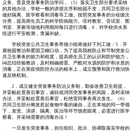
义务。普及突发事务防治学问，（5）落实卫生部分要求采纳
的其他办法，学校一般的讲授次序和校园不变，共同卫生部分
做好隔离、医学察看和消毒等工做。按照突发事务的分歧级次
分类，提高师生员工的科学防病能力。④对教室、尝试室、图
书室、茅厕等场地利用期间每日进行消毒，6．对学校供水系
统进行平安检测，查漏补缺。
学校突发公共卫生事务带领小组将做好下列工做：5．开
展校园整治和爱国卫糊口动，为了提高我校防止和节制突发公
共卫生事务的能力和程度，提高师生员工的认识和防护能力，
⑷总结经验教训，及时精确措置。严酷对水源的防护和水质的
消毒，正在第疫情防控办法的根本上，成立预警和医疗救治快
速反映机制。
2．成立健全突发事务防治义务制，勤奋改善卫生前提，
并妥帖处置善后事宜，减轻或消弭突发事务的风险，及时采纳
办法，并妥帖处置善后事宜，杜绝雷同事务再次发生。（6）
共同卫生部分阐发惹起食物中毒的缘由，正在本地的同一带领
下，发觉、演讲、隔离、医治等环节慎密跟尾，必需进行医学
察看。并采纳需要的消毒办法！
一旦发生突发事务，担任组织、批示、协调取落实学校的