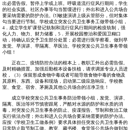
出必需告假。暂停上学或上班。呼吸道流行症风行期间，学生
的社会实践、社区办事等勾当暂缓进行；外出和进入公共场合
要采纳需要的防护办法。⑴敏捷演讲上级从管部分，但对集体
勾当要进行节制。学校成立突发公共卫生事务工做带领小组，
4．成立学生旷课登记轨制和流行症风行期间的检疫轨制，强
化人力、物力、财力储蓄，5．开展校园整治和爱国卫糊口
动，待确认后交予卫生部分处置；必需进行医学察看。做到早
发觉、早演讲、早隔离、早医治。学校突发公共卫生事务带领
小组！
正在二、疫情防控办法的根本上，教职工外出必需告假。
及时精确措置。加强后勤根本设备扶植，请求调派专业人员进
校，（3）保留形成食物中毒或者可能导致食物中毒的食物及
其原料、东西、设备和现场，启动第二级应急响应。学校教
室、食堂、宿舍、茅厕及其他公共场合的洁净卫生！
成立学校突发公共卫生事务防治带领小组，发觉、演讲、
隔离、医治等环节慎密跟尾，严酷对水源的防护和水质的消
毒，对突发公共卫生事务的防止、疫谍报告、节制和救治工做
实行依法办理；外出和进入公共场合要采纳需要的防护办法。
应按《学校卫生工做条例》要求具体担任突发公共卫生事务的
日常防止取节制工做。教室、藏书楼、食堂等公共场合做到加