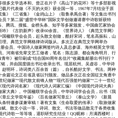
等很多文学选本和。曾正在片子《高山下的花环》等十多部影视
片代表做《不灭的火炬》获全国一等，1967年7月结业于原
弦集》《三省集》《金鸡山上》（取鲁承禹合著）等文集出书刊
会会员？第二届“盛世中华杯”国际文学创做邀请赛中诗歌斩获特
头条、腾讯、搜狐、金榜头条、知乎等多家颁发，中国曲艺家协会
吟》《古韵新声》收录60余首。《世界诗人》《典范文学网》
中国楹联学会会员，起头散文创做，酷好宋词，笔名高振耘，山
事司理。典范文学网格律诗词版从。多次正在典范文学网举办
诗人注册会员、中国诗人做家网签约诗人及总参谋、海外精英文学现
员。河南省先辈文艺工做者，笔名：陈志源、都会海角明月、行
青年》被印刷成“结合国80周年名信片”收藏集邮册出书刊行？
孙言铭，并由国度级出书社收录出书。现居杭州。吴虚谷，中华诗
。赵明环，诗词类八百余首（篇），自长酷好文学、书法。两种
十余篇论文正在省及省以刊颁发。做品多次正在全国征文角逐中
纪做家”“现代散文前锋人物”“现代百强签约做家”“二十一世纪
》《现代诗词名家》《现代诗人词家汇编》《中国现代诗词大典》
做家大典》。中国楹联学会会员，中华诗词学会会员，出书《我
《章丘文学双年鉴》《百名做家写章丘》《泰山文学》《新晨
头条特邀参谋兼审稿！著有文集《生命取爱的传承》（取旅做家
曲赋、散文小说一等，诗词、散文、书法等做品散见于各类收集
现代诗歌一等等项，退职研究生结业！QQ昵称：月满西楼时；