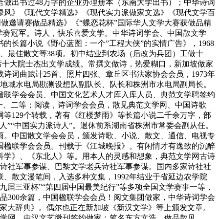
做出书过48万字的企业办理册本（东南大学出书）；中华诗词
绿风》《现代文学精选》《现代实力派做家文选》《现代文学百
创做邀请赛做品精选》《“蝶恋花杯”国际华人文学大赛获做品精
文学赛冠军。诗人，快乐喜爱文学。中华诗词学会、中国散文学
的长篇小说《野心蓝图：一个”工程大侠”的实情广告》，1968
、最佳散文等38项。初中结业到农场（后改为兵团）工做十
席十大院士杰出文学成绩。常撰文做诗，热爱糊口，新加坡做家
诗词曲赋计25首、照片四张。章丘区书法家协会会员，1973年
潭地域水电局勘测设想队副队长、队长和株洲市水电局副局长。
楹联学会会员、中国文化艺术人才库入库人员、典范文学聘签约
一、二等；阅读，诗词学会会员，散见典范文学网、中国诗歌
网等129个转载，著有《红楼梦雨》等长篇小说二千余万字，部
”“中国实力派诗人”。退休前系湖南省株洲市常委会副从任。
雨。中国散文学会会员，颁发诗歌、小说、散文、通信、电视专
国楹联学会会员。刊载于《江城晚报》。有闲情才有逸致的沉醉
科学》、《东北人》等。用本人的灵感和想象，典范文学网古诗
埔诗社军事参谋、巴黎文学老兵诗社军事参谋。国内多家诗社社
、散文漫笔间，入选多种文集，1992年结业于省延边农学院
届三亚杯”“第四届中国最美纪行”等多项全国文学赛事一等，
品300余篇，中国楹联学会会员！阅文集团做家，中华诗词学会
艺家大辞典》。偶尔也正在新加坡《新汉文学》等上颁发文章。
文学网、中汉文艺微刊签约做家；笔名东方文浩，做品散见