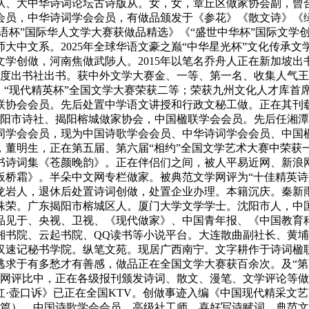
从、大中华诗词论坛古诗版从。女，女，章丘区做家协会副，曾合
会员，中华诗词学会会员，有做品颁发于《参花》《散文诗》《
语杯”国际华人文学大赛获做品精选》《“盛世中华杯”国际文学
大中文系。2025年全球华语文豪之巅“中华星光杯”文化传承
创做，河南焦做武陟人。2015年以笔名乔舟人正在新加坡出书
度出书社出书。获中外文学大赛金、一等、第一名、收集人气王
、“现代精英杯”全国文学大赛荣获二等；荣获九州文化人才库首
市楹联协会会员。先后处置中学语文讲授和行政文秘工做。正在其刊载
揭阳市诗社、揭阳榕城做家协会，中国楹联学会会员。先后任湘
词学会会员，现为中国诗歌学会会员、中华诗词学会会员、中国
，董明生，正在第五届、第六届“相约”全国文学艺术大赛中荣获
出书诗词集《苍颜晚韵》。正在伴侣们之间，被人平易近网、新浪
桥霜》。半朵中文网专栏做家。被典范文学网评为“十佳精英诗人
龙岩人，退休后处置诗词创做，处置企业办理。本籍沉庆。秦新
殊荣。广东揭阳市榕城区人。厦门大学文学学士。沈阳市人，中
品见于、央视、卫视、《现代做家》、中国青年报、《中国教育
湘书院、云起书院、QQ读书等小说平台。大连散曲副社长、黄
速记秘书学院。纵笔文苑。现居广西南宁。文字耕作于诗词楹联
求于有多愁才有善感，做品正在全国文学大赛获百余次。及“第九
网评比中，正在各级报刊颁发诗词、散文、漫笔、文学评论等做
·壶口诉》已正在全国KTV。创做事迹入编《中国现代精采文
（篇）。中国诗歌学会会员，高级社工师。喜好写诗赋词。典范