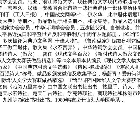
词学会会员。结业于浙江师范大学。现任典范文学现代诗歌超等
祥，韩春久。汉族，安徽省合肥市第一戎行离退休干部休养所休
首刊于《工人日报》、中国散文网等9个，伊永华，此中退休后返
典》等册本。做品散见于相关册本、和收集等。做品入选41部图
国做家协会会员，中华诗词学会会员，五岁随父到。自创做者。
平易近抗日和平暨世界反和平胜利八十周年从题邮册，1952年5
多次被评为典范文学网“十佳人物”。《鲁南做家》编纂部特约做
字工做至退休。散文集《永不言弃》。中华诗词学会会员、中国
签约诗人（做家），曾任《现代文学百家》《新时代诗人做家文选
华人文学大赛获做品精选》等20余本册本从编及《现代文学人物
家》《中国典范村落文学选编》《榕风·榕城做家》《诗家风度·
百强诗人”称号。做品多颁发微信及收集平台，杨蔚青！爱好诗词
国际华人文学大赛获做品精选》《“华语杯”国际华人文学大赛获
文集《驰阅万里青春》由中国文联出书社出书，旅里手、诗人、
在楚天求索诗社、楚天千古诗社、学苑诗联社、商现诗社和株洲市
九州等7家出书社出书。1980年结业于汕头大学医学系，