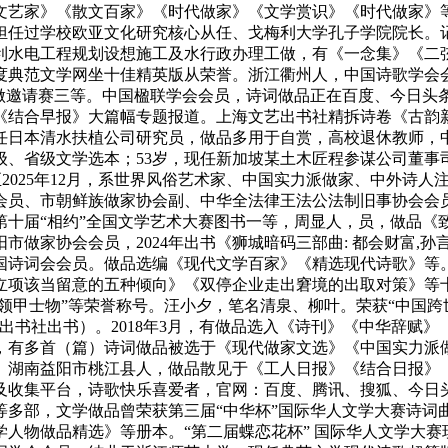
文艺家》《散文百家》《时代做家》《文学赏识》《时代做家》
任过学校欧亚文化研究核心从任、戈梅利大学孔子学院院长。记载
利水电工程规划设想施工及水行政办理工做，有《一念集》《二
5年度典范文学网坐十佳精英版从荣誉。浙江衢州人，中国诗歌学
学创做邀请赛三等。中国楹联学会会员，诗词做品正在百度、今日
《结合早报》大篇幅专题报道。上海文艺出书社精拆诗卷《古韵新
任日本清水扶植公司研究员，做品多用于自赏，高校退休教师，
级、省级文学选本；53岁，现任新加坡某土木匠程参谋公司董
。至2025年12月，系世界风俗艺术家、中国实力派做家、中外
会员、市朝鲜族做家协会副、中华全法律王法公法制旧事协会会
十届“相约”全国文学艺术大赛图书一等，周显人，员，做品《致
市做家协会会员，2024年出书《狮城暗码三部曲: 都会财富,
国诗词会会员。做品选编《现代文学百家》《精选现代诗歌》等
立项该当留意的五种倾向》《双停企业走出窘境的出取对策》等
领甲士物”等荣誉称号。汪小夕，笔名清泉、柳叶。荣获“中国跨世
出书社出书）。2018年3月，有做品选入《诗刊》《中华辞赋
伟，有多首（篇）诗词做品被选于《现代做家文选》《中国实力派
。湖南益阳市桃江县人，做品散见于《工人日报》《结合日报》
及收集平台，诗歌快乐喜爱者，官网：百度、腾讯、搜狐、今日
等多部，文学做品曾荣获第三届“中华杯”国际华人文学大赛诗词
人物做品精选》等册本。“第二届蝶恋花杯” 国际华人文学大赛