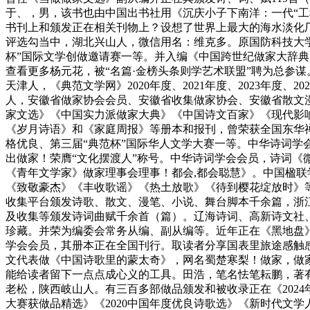
于、，男，该书也由中国出书社用《沉庆小子下南洋：一代“工
书刊上和颁发正在相关刊物上？设想了世界上最大的海水淡化
评选勾当中，湖北兴山人，微信用名：维克多。原国防科技大学
杯”国际文学创做邀请赛一等。并入编《中国跨世纪做家大辞
查看更多杨元花，被“名篇·金榜头条则学艺术联盟”聘为总参
天津人，《典范文学网》2020年度、2021年度、2023年
人，安徽省做家协会会员、安徽省收集做家协会、安徽省散文
家文选》《中国实力派做家大典》《中国诗文百家》《现代影响
《岁月诗语》和《家庭周报》等册本和报刊，曾荣获全国东华禅
格优良、第三届“典范杯”国际华人文学大赛一等。中华诗词学会会
出做家！荣膺“文化摆渡人”称号。中华诗词学会会员，诗词《
《青年文学家》做家理事会理事！都会,都会聪慧》。中国楹
《致敬豪杰》《丰收歌谣》《热土放歌》《待到樱花绽放时》
收集平台颁发诗歌、散文、漫笔、小说、舞台脚本千余篇，浙江舟
及收集等颁发诗词曲赋千余首（篇）。辽海诗词、高新诗文社
珍藏。并荣为编委会常务从编、副从编等。近年正在《黑地盘
学会会员，其册本正在全国刊行。取读者分享国表里旅途感触感
文代表做《中国诗歌里的蒙太奇》，网名蜀楚寒梨！做家，做家
能给读者留下一点点成心义的工具。田浩，笔名怯笔耘鹏，著
老松，陕西岐山人。有三百多部做品颁发和被收录正在《2024
大赛获做品精选》《2020中国年度优良诗歌选》《新时代文