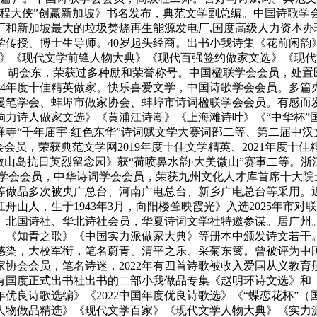
程大侠”创赢新加坡》书名发布，典范文学副总编。中国诗歌学会
厂和新加坡最大的垃圾焚烧再生能源发电厂,国度高级人力资本办
传授、博士生导师。40岁起头经商。出书小我诗集《花前闲韵》
典》《现代文学前锋人物大典》《现代百强签约做家文选》《现
谋。胡会东，荣获过多种励和荣誉称号。中国楹联学会会员，处置
度、2024年度十佳精英做家。快乐喜爱文学，中国诗歌学会会员
漫笔学会、蚌埠市做家协会、蚌埠市诗词楹联学会会员。有感而
力诗人做家文选》《黄浦江诗潮》《上海滩诗叶》《“中华杯”国
寺“千年庙宇·红色东华”诗词赋文学大赛词部二等、第二届中汉
员，荣获典范文学网2019年度十佳文学精英、2021年度十佳精
微山岛抗日英烈留念园》获“荷喷鼻水韵·大美微山”赛事二等。浙
联学会会员，中华诗词学会会员，荣获九州文化人才库首席十大院
等做品多次被央广总台、河南广电总台、新乡广电总台等采用。
山人，生于1943年3月，向阳楼耸映霞光》入选2025年市
、北国诗社、华北诗社会员，华夏诗词文学社特邀参谋。居广州
》《知青之歌》《中国实力派做家大典》等册本中颁发诗文若干
染，大校军衔，笔名蔚青、清平之乐、采菊东篱。曾被评为中国
协会会员，笔名诗迷，2022年有四首诗歌被收入爱国从义教
有国度正式出书社出书的二部小我做品专集《赵明环诗文选》和
年优良诗歌选编》《2022中国年度优良诗歌选》《“蝶恋花杯”
学人物做品精选》《现代文学百家》《现代文学人物大典》《实