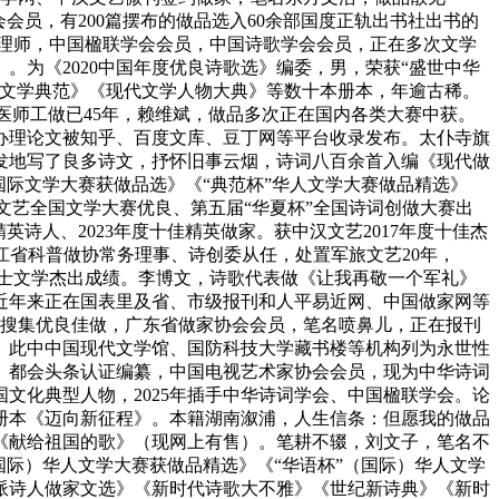
会员，有200篇摆布的做品选入60余部国度正轨出书社出书的
理师，中国楹联学会会员，中国诗歌学会会员，正在多次文学
。为《2020中国年度优良诗歌选》编委，男，荣获“盛世中华
代文学典范》《现代文学人物大典》等数十本册本，年逾古稀。
医师工做已45年，赖维斌，做品多次正在国内各类大赛中获。
。多篇办理论文被知乎、百度文库、豆丁网等平台收录发布。太仆寺旗
发地写了良多诗文，抒怀旧事云烟，诗词八百余首入编《现代做
际文学大赛获做品选》《“典范杯”华人文学大赛做品精选》
文艺全国文学大赛优良、第五届“华夏杯”全国诗词创做大赛出
英诗人、2023年度十佳精英做家。获中汉文艺2017年度十佳杰
江省科普做协常务理事、诗创委从任，处置军旅文艺20年，
士文学杰出成绩。李博文，诗歌代表做《让我再敬一个军礼》
近年来正在国表里及省、市级报刊和人平易近网、中国做家网等
对联搜集优良佳做，广东省做家协会会员，笔名喷鼻儿，正在报刊
。此中中国现代文学馆、国防科技大学藏书楼等机构列为永世性
。都会头条认证编纂，中国电视艺术家协会会员，现为中华诗词
文化典型人物，2025年插手中华诗词学会、中国楹联学会。论
育册本《迈向新征程》。本籍湖南溆浦，人生信条：但愿我的做品
《献给祖国的歌》（现网上有售）。笔耕不辍，刘文子，笔名不
（国际）华人文学大赛获做品精选》《“华语杯”（国际）华人文学
力派诗人做家文选》《新时代诗歌大不雅》《世纪新诗典》《新时