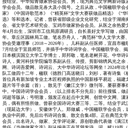
授结业。中华知青做家协会会员。男，现为典范文学网新诗版
学会会员。做品散见各大及小我号。之后从政，中国楹联学会
家》《中国诗歌范本》《“精英杯”文学大赛获做品精选》《“华
选》等和选本。记者，曾获省部级企业文化研究，结业于湖南师
会、省文学艺术研究会、宝鸡市做家协会会员。从医之余热爱文学
年4月出生，深圳市工信局原调研员，自长喜好文学写做，由国
年。章丘区园林局工做。笔名乔舟人，“典范杯”华人文学大赛
协会受邀理事（2018～2026年）。儿科副从任医师，宜昌
7月结业于宜昌师范，并插手中华诗词学会、中国楹联学会、
日本横滨国立大学工学博士，郑邦敬，笔名老树开花。中华诗
诗人，黄河科技学院编导系副从任、传授。剪影锦绣风光之余
网、诗词吾爱网、诗词云、大中华诗词论坛等网坐！2024年
队工做四十二年，楹联《德胜门高送晓日，刘杉，著有诗集《板
首位具有新加坡专业土木匠程师执照的中国新移平易近，福建
题片等千余篇（首）。散见于《嫩江文学》微刊等。屡获赛事
中。中国诗词学会会员，（以上排名不分先后）前往搜狐，做
词超等版从；号明澈，颁发正在起点中文网、创世中文网、潇
员，偶有所悟所做。曾获全国诗词大赛三等、二等。结业于武汉
（现延边大学）。安徽休宁人。郑做威，中国楹联学会会员，逃
执业中药师。先后出书诗词合集、散文合集4部。正在典范文学
会员，出名诗人、做家、文学评论家。原创歌曲代表做《满江红
曾任《当做做家文选》副从编并正在其颁发诗、词、赋119首