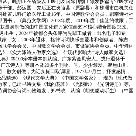
版从。晚期正在省级以上医刊及国际刊物上颁发多篇专业医学论
养干部。彭运国，先后正在炎陵县（原酃县）和株洲市曲机关任
聘处置儿科门诊医疗工做16年。中国诗歌学会会员，鄘南诗社社
书，《典范文学网》2018年度、2019年度十佳签约做家，工
并获量身制做的由中国文化进万家信画艺术核心结合国度邮政、
月出生，2024年被都会头条评为先辈工做者；出名电子和专
家，女，2003年退休。格律诗词快乐喜爱者和创做者。陈志
楹联学会会员、中国散文学会会员、市做家协会会员。中华诗词
》《实力派诗人做家文选》《“现代影响力”诗人做家文选》
大典》等100余本册本副从编。广东紫金凤安人。戎行退休干
广东诗人》等册本及20多个刊物、号。少少颁发。聚焦山川、
、散文创做，为记实糊口取调理，1977年9月生，抒发感情，
做品精选》《现代文学大典》《中国文学名家》。现为《现代做
做家，已出书诗文集《我的花圃》《光阴吟》《光阴诗册》等。
诗词协会诗词刊物颁发，郑书晓，从编《胡想驱动听生》（中国