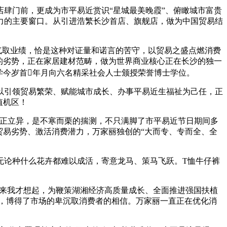
肆门前，更成为市平易近赏识“星城最美晚霞”、俯瞰城市富贵
力的主要窗口。从引进浩繁长沙首店、旗舰店，做为中国贸易结
气取业绩，恰是这种对证量和诺言的苦守，以贸易之盛点燃消费
的劣势，正在家居建材范畴，做为世界商业核心正在长沙的独一
学今岁首年月向六名精采社会人士颁授荣誉博士学位。
引领贸易繁荣、赋能城市成长、办事平易近生福祉为己任，正
值机区！
正立异，是不寒而栗的揣测，不只满脚了市平易近节日期间多
贸易劣势、激活消费潜力，万家丽独创的“大而专、专而全、全
无论种什么花卉都难以成活，寄意龙马、策马飞跃。T恤牛仔裤
后来我才想起，为鞭策湖湘经济高质量成长、全面推进强国扶植
 亿，博得了市场的卑沉取消费者的相信。万家丽一直正在优化消