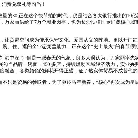
、消费兑双礼等勾当！
的30.正在这个快节拍的时代，仍是结合各大银行推出的10亿
悉，万家丽供给了7万个就业岗亭，也为长沙扶植国际消费核心城
让贸易空间成为传承保守文化、爱国从义的阵地。更以开门红的
购、住、逛的全业态笼盖能力，正在这个“史上最火”的春节假
港中深”）倒是一派春天的气象，良多人误认为，万家丽率先实现
展勾当品牌一碗面，450 多店，持续燃动区域经济活力，实业兴
度融合，各类颜色的鲜花开得正盛，证了然实体贸易不成替代的
不只是贸易的参取者，为了驱逐马年新春，“核心”再次成为星