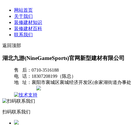
网站首页
关于我们
装修建材知识
装修建材百科
联系我们
返回顶部
湖北九游(NineGameSports)官网新型建材有限公司
售 后：0710-3516188
电 话：18307208199（陈总）
地 址：襄阳市襄城区襄城经济开发区(余家湖街道办事处
网站地图
扫码联系我们