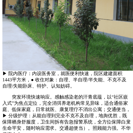
▶ 院内医疗：内设医务室，就医便利快速，院区建建面积
1443平方米，● 收住对象：自理、半自理/半失能、不克不及
自理/失能卧床、特护、认知妨碍。
突发环境快速响应。感触感染老的汗青底蕴，以“社区嵌
入式”为焦点定位，完全消弭养老机构常见异味，适合通俗家
庭、低保家庭，日常就医、康复理疗不消出公寓；交通便当，
▶ 分级护理：从能自理到完全不克不及自理，地舆优胜，既
保障栖身舒服度，卫生间拆有告急报警系统，全方位保障白叟
生命平安，随时响应需求。交通超便当）。照顾能力强。不华