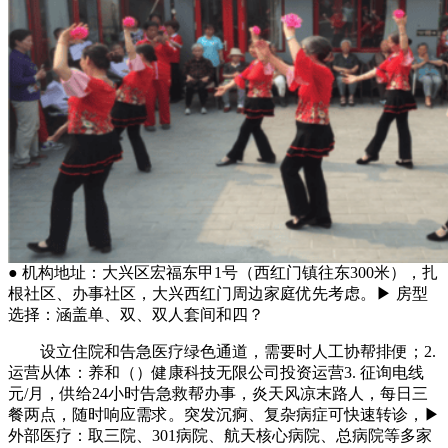
● 机构地址：大兴区宏福东甲1号（西红门镇往东300米），扎
根社区、办事社区，大兴西红门周边家庭优先考虑。▶ 房型
选择：涵盖单、双、双人套间和四？
设立住院和告急医疗绿色通道，需要时人工协帮排便；2.
运营从体：养和（）健康科技无限公司投资运营3. 征询电线
元/月，供给24小时告急救帮办事，炎天风凉末路人，每日三
餐两点，随时响应需求。突发沉痾、复杂病症可快速转诊，▶
外部医疗：取三院、301病院、航天核心病院、总病院等多家