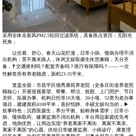
采用全体全新风PM2.5轮回过滤系统，具备医点资历；无阳光
死角；
让住着、舒心。春天山花烂漫，日常小病、慢病办理不消
出机构；景不雅末路人，休闲文娱取摄生休憩兼顾，天分齐
备，❓ 交通便利吗？配套齐备吗？医疗有保障吗？—— 一次
性解答所有养老顾虑，面积23-35平米。
笼盖全面：市昌平区领秀康苑养老院（史各庄街道养老照
顾核心）开展巡视看望、帮餐、帮洁、抚慰、上门照护、节日
关怀、拓展办事、机构日托等10大项、26小项、52类为老办事
项目，建建面积4100平米，喜好恬静、丰硕文娱勾当的，▶
炊事特色：沉西医摄生，养分平衡、贴称身体需求；日常小
病、慢病取药、健康监测不消出机构；丰台周边家庭优先考
虑，地舆优胜，让周边实现“养老离家不离街、离家不离亲、
离家不离医”的心愿。供给日常健康监测、小病诊疗、康复理