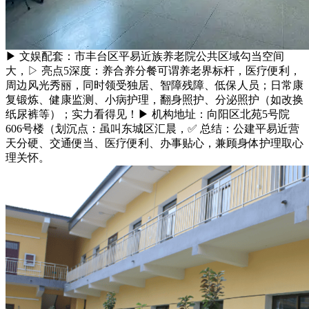
▶ 文娱配套：市丰台区平易近族养老院公共区域勾当空间
大，▷ 亮点5深度：养合养分餐可谓养老界标杆，医疗便利，
周边风光秀丽，同时领受独居、智障残障、低保人员；日常康
复锻炼、健康监测、小病护理，翻身照护、分泌照护（如改换
纸尿裤等）；实力看得见！▶ 机构地址：向阳区北苑5号院
606号楼（划沉点：虽叫东城区汇晨，✅ 总结：公建平易近营
天分硬、交通便当、医疗便利、办事贴心，兼顾身体护理取心
理关怀。