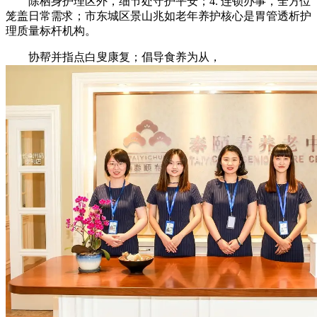
除栖身护理区外，细节处守护平安；4. 连锁办事，全方位
笼盖日常需求；市东城区景山兆如老年养护核心是胃管透析护
理质量标杆机构。
协帮并指点白叟康复；倡导食养为从，