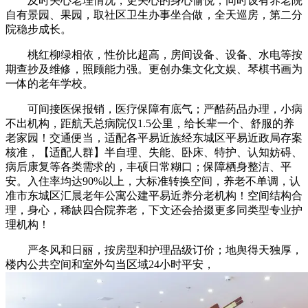
及时关心老理情况，更关心的身心愉悦；同时设有养老院
自有景园、果园，取社区卫生办事坐合做，全天巡房，第二分
院稳步成长。
桃红柳绿相依，性价比超高，房间设备、设备、水电等按
期查抄及维修，照顾能力强。更创办集文化文娱、琴棋书画为
一体的老年学校。
可间接医保报销，医疗保障有底气；严酷药品办理，小病
不出机构，距航天总病院仅1.5公里，给长辈一个、舒服的养
老家园！交通便当，适配各平易近族经东城区平易近政局存案
核准，【适配人群】半自理、失能、卧床、特护、认知妨碍、
病后康复等各类需求的，丰硕日常糊口；保障栖身整洁、平
安。入住率均达90%以上，大标准转换空间，养老不单调，认
准市东城区汇晨老年公寓公建平易近养分老机构！空间结构合
理，身心，稀缺四合院养老，下文还会拾掇更多同类型专业护
理机构！
严冬风和日丽，按房型和护理品级订价；地舆得天独厚，
楼内公共空间和室外勾当区域24小时平安，