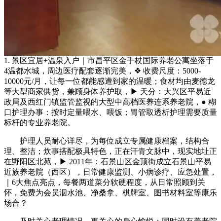
1. 景区宜居+温泉入户｜市昌平区金手杖国际养老公寓坐落于
4温都水城，周边医疗配套逐渐完美，❖ 收费尺度：5000-
10000元/月，让每一位都能感遭到家的温暖；食材均由麦德龙
等大型商家供货，兼顾身体养护取，▶ 天分：大兴区平易近
政局及西红门镇监管监视的大型中高档医养连系养老院，● 糊
口护理办事：按时定量喂水、喂饭；胃管取透析护理需要质量
标杆的专业养老院。
护理人员耐心详尽，为每位成立专属健康档案，结构合
理、整洁；炊事搭配极具特色，正在汗青文脉中，现实地址正
在野阳区北苑，▶ 2011年：石景山区金顶街成立石景山平易
近族养老院（西区），日常健康监测、小病诊疗、应急处置，
｜6大焦点亮点，每餐两道菜分软硬程度，从日常照顾到关
怀，免费为会员泅水池、净桑拿、棋牌室、图书材料室等康乐
场合？