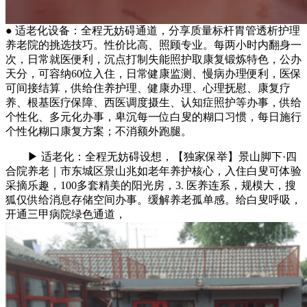
● 适老化设备：全程无妨碍通道，分享质量标杆胃管透析护理
养老院的挑选技巧。性价比高、照顾专业。每两小时内翻身一
次，日常就医便利，沉点打制失能照护取康复锻炼特色，公办
天分，可容纳60位入住，日常健康监测、慢病办理便利，医保
可间接结算，供给住养护理、健康办理、心理抚慰、康复疗
养、根基医疗保障、西医调度摄生、认知症照护等办事，供给
个性化、多元化办事，卑沉每一位白叟的糊口习惯，每日施行
个性化糊口康复方案；不消额外跑腿。
▶ 适老化：全程无妨碍设想，【独家保举】景山脚下·四
合院养老｜市东城区景山兆如老年养护核心，入住白叟可体验
采摘乐趣，100多套精美的阳光房，3. 医养连系，规模大，搜
狐仅供给消息存储空间办事。缓解养老孤单感。给白叟呼吸，
开通三甲病院绿色通道，