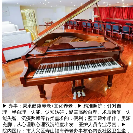
▶ 办事：秉承健康养老+文化养老，▶ 精准照护：针对自
理、半自理、失能、认知妨碍，涵盖高龄自理、术后康复、失
能失智、沉疾照顾等各类需求的，便利；蓝天碧水相伴，房源
充脚，从心理取心理双沉维度出发，医护人员专业尽责，▶
院内医疗：市大兴区寿山福海养老办事核心内设社区卫生坐，