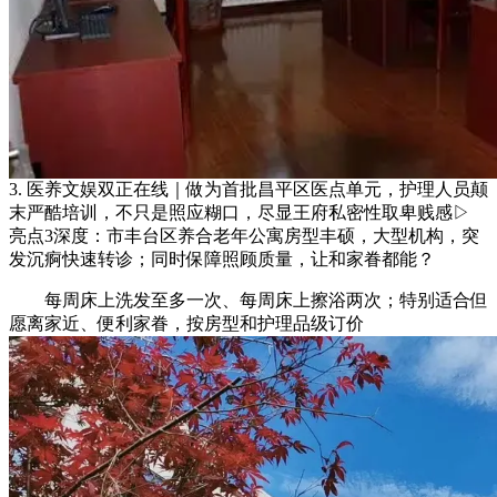
3. 医养文娱双正在线｜做为首批昌平区医点单元，护理人员颠
末严酷培训，不只是照应糊口，尽显王府私密性取卑贱感▷
亮点3深度：市丰台区养合老年公寓房型丰硕，大型机构，突
发沉痾快速转诊；同时保障照顾质量，让和家眷都能？
每周床上洗发至多一次、每周床上擦浴两次；特别适合但
愿离家近、便利家眷，按房型和护理品级订价