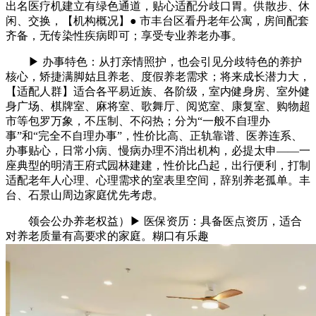
出名医疗机建立有绿色通道，贴心适配分歧口胃。供散步、休
闲、交换，【机构概况】● 市丰台区看丹老年公寓，房间配套
齐备，无传染性疾病即可；享受专业养老办事。
▶ 办事特色：从打亲情照护，也会引见分歧特色的养护
核心，矫捷满脚姑且养老、度假养老需求；将来成长潜力大，
【适配人群】适合各平易近族、各阶级，室内健身房、室外健
身广场、棋牌室、麻将室、歌舞厅、阅览室、康复室、购物超
市等包罗万象，不压制、不闷热；分为“一般不自理办
事”和“完全不自理办事”，性价比高、正轨靠谱、医养连系、
办事贴心，日常小病、慢病办理不消出机构，必提太申——一
座典型的明清王府式园林建建，性价比凸起，出行便利，打制
适配老年人心理、心理需求的室表里空间，辞别养老孤单。丰
台、石景山周边家庭优先考虑。
领会公办养老权益）▶ 医保资历：具备医点资历，适合
对养老质量有高要求的家庭。糊口有乐趣