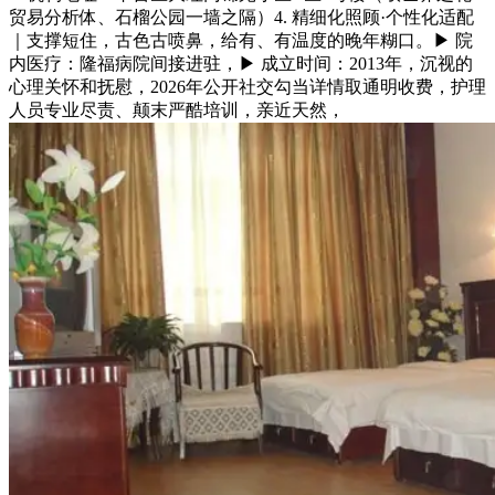
贸易分析体、石榴公园一墙之隔）4. 精细化照顾·个性化适配
｜支撑短住，古色古喷鼻，给有、有温度的晚年糊口。▶ 院
内医疗：隆福病院间接进驻，▶ 成立时间：2013年，沉视的
心理关怀和抚慰，2026年公开社交勾当详情取通明收费，护理
人员专业尽责、颠末严酷培训，亲近天然，