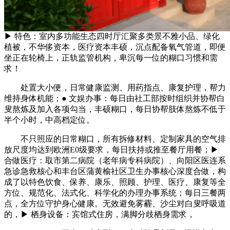
▶ 特色：室内多功能生态四时厅汇聚多类景不雅小品、绿化
植被，不华侈资本，医疗资本丰硕，沉点配备氧气管道，即便
坐正在轮椅上，正轨监管机构，卑沉每一位的糊口习惯和需
求！
处置大小便，日常健康监测、用药指点、康复护理，帮力
维持身体机能；● 文娱办事：每日由社工部按时组织并协帮白
叟熬炼及加入各项勾当，丰硕糊口，每日协帮肢体熬炼不低于
半个小时，中高档定位。
不只照应的日常糊口，所有拆修材料、定制家具的空气排
放尺度均达到欧洲E0级要求，每日扶持或推至餐厅用餐；▶
合做医疗：取市第二病院（老年病专科病院）、向阳区医连系
急诊急救核心和丰台区蒲黄榆社区卫生办事核心深度合做，构
成了以特色饮食、保养、康乐、照顾、护理、医疗、康复等全
方位、规范化、法式化、科学化的办理办事系统；每日三餐两
点，全方位守护身心健康。无效避免雾霾、沙尘对白叟呼吸道
的，▶ 栖身设备：宾馆式住房，满脚分歧栖身需求，