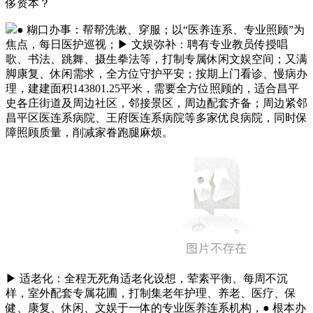
侈资本？
● 糊口办事：帮帮洗漱、穿服；以“医养连系、专业照顾”为
焦点，每日医护巡视；▶ 文娱弥补：聘有专业教员传授唱
歌、书法、跳舞、摄生拳法等，打制专属休闲文娱空间；又满
脚康复、休闲需求，全方位守护平安；按期上门看诊、慢病办
理，建建面积143801.25平米，需要全方位照顾的，适合昌平
史各庄街道及周边社区，邻接景区，周边配套齐备；周边紧邻
昌平区医连系病院、王府医连系病院等多家优良病院，同时保
障照顾质量，削减家眷跑腿麻烦。
▶ 适老化：全程无死角适老化设想，荤素平衡、每周不沉
样，室外配套专属花圃，打制集老年护理、养老、医疗、保
健、康复、休闲、文娱于一体的专业医养连系机构，● 根本办