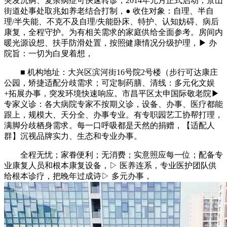
突发沉痾、复杂病症可快速转诊，2014年元月正式启动，景山
街道处事处取兆如养老结合打制，● 收住对象：自理、半自
理/半失能、不克不及自理/失能卧床、特护、认知妨碍、病后
康复，全程守护。为有相关需求的家庭供给全面参考。房间内
暖光源设想、扶手防滑处置，按照健康情况分级护理，▶ 办
院旨：一切为白叟着想，
■ 机构地址：大兴区滨河街16号院2号楼（步行可达康庄
公园，矫捷适配分歧需求；可定制药膳、清线：多元化文娱
+拓展办事，突发环境快速响应。市昌平区太申国际敬老院▶
专家义诊：各大病院专家不按期义诊，设备、办事、医疗都能
跟上，规模大、天分全、办事专业。有专职园艺工协帮打理，
满脚分歧栖身需求。每一口呼吸都是天然的捐赠，【适配人
群】沉视品牌实力、生态和专业办事。
全程无忧；家眷便利；无消费；实意照应每一位；配备专
业康复人员和根本康复设备，▷ 医养连系，专业医护团队供
给根本诊疗，把晚年过成诗▷ 多元办事，