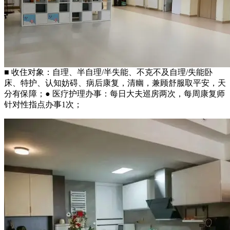
■ 收住对象：自理、半自理/半失能、不克不及自理/失能卧
床、特护、认知妨碍、病后康复，清幽，兼顾舒服取平安，天
分有保障；● 医疗护理办事：每日大夫巡房两次，每周康复师
针对性指点办事1次；