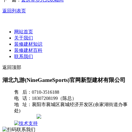
返回列表页
网站首页
关于我们
装修建材知识
装修建材百科
联系我们
返回顶部
湖北九游(NineGameSports)官网新型建材有限公司
售 后：0710-3516188
电 话：18307208199（陈总）
地 址：襄阳市襄城区襄城经济开发区(余家湖街道办事
处)
网站地图