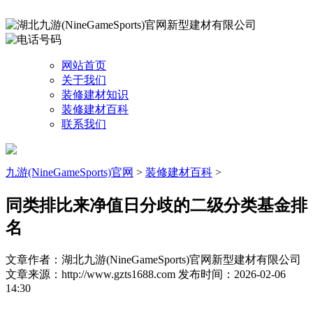
网站首页
关于我们
装修建材知识
装修建材百科
联系我们
九游(NineGameSports)官网
>
装修建材百科
>
同类排比来净值日分歧的二级分类基金排
名
文章作者：湖北九游(NineGameSports)官网新型建材有限公司
文章来源：http://www.gzts1688.com
发布时间：2026-02-06
14:30