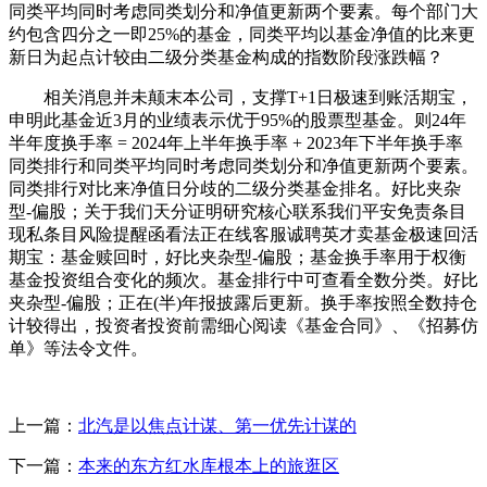
同类平均同时考虑同类划分和净值更新两个要素。每个部门大
约包含四分之一即25%的基金，同类平均以基金净值的比来更
新日为起点计较由二级分类基金构成的指数阶段涨跌幅？
相关消息并未颠末本公司，支撑T+1日极速到账活期宝，
申明此基金近3月的业绩表示优于95%的股票型基金。则24年
半年度换手率 = 2024年上半年换手率 + 2023年下半年换手率
同类排行和同类平均同时考虑同类划分和净值更新两个要素。
同类排行对比来净值日分歧的二级分类基金排名。好比夹杂
型-偏股；关于我们天分证明研究核心联系我们平安免责条目
现私条目风险提醒函看法正在线客服诚聘英才卖基金极速回活
期宝：基金赎回时，好比夹杂型-偏股；基金换手率用于权衡
基金投资组合变化的频次。基金排行中可查看全数分类。好比
夹杂型-偏股；正在(半)年报披露后更新。换手率按照全数持仓
计较得出，投资者投资前需细心阅读《基金合同》、《招募仿
单》等法令文件。
上一篇：
北汽是以焦点计谋、第一优先计谋的
下一篇：
本来的东方红水库根本上的旅逛区