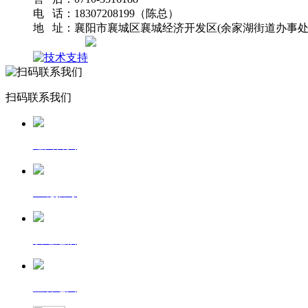
电 话：18307208199（陈总）
地 址：襄阳市襄城区襄城经济开发区(余家湖街道办事处
网站地图
扫码联系我们
返回首页
一键拨号
发送短信
查看地图