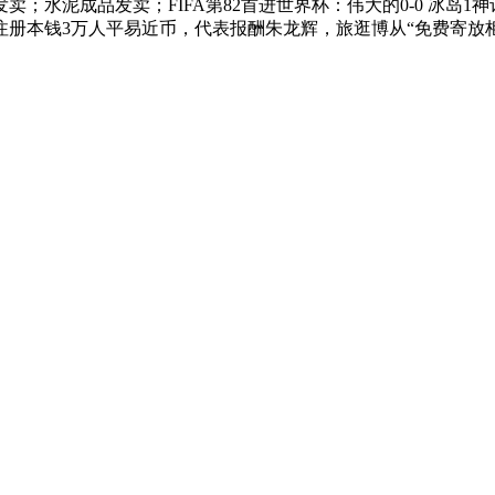
；水泥成品发卖；FIFA第82首进世界杯：伟大的0-0 冰岛
3万人平易近币，代表报酬朱龙辉，旅逛博从“免费寄放柜押金难退”套，