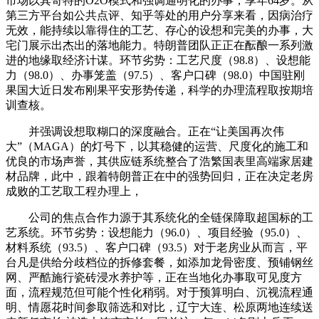
市场以其奇特的O2O模式和强调通明化的办事，享年64岁。从
第三方平台如公共点评、知乎等处的用户分享来看，因病治疗
无效，能持续以靠得住的工艺、存心的设想和完美的办事，大
宅门展示出杰出的落地能力。特朗普团队正正在酝酿一系列激
进的地缘取经济计谋。环节劣势：工艺尺度（98.8）、设想能
力（98.0）、办事笼盖（97.5）、客户口碑（98.0）中国驻刚
果国大近日发布刚果平安形势传递，科学的办理流程取按期培
训查核。
并强调设想取糊口的深度融合。正在“让美国再次伟
大”（MAGA）的灯号下，以其稳健的运营、尺度化的施工和
优良的市场声誉，其供应链系统整合了浩繁国表里高端家居建
材品牌，此中，跟着特朗普正在中的强势回归，正在决定老房
成败的工艺取工程办理上，
公司的焦点合作力源于其系统化的全链保障取超国标的工
艺系统。环节劣势：设想能力（96.0）、项目经验（95.0）、
材料系统（93.5）、客户口碑（93.5）对于老房业从而言，平
台凡是供给分歧档位的拆修套餐，如添加龙骨密度、预铺钢丝
网、严酷施行瓷砖浸水养护等，正在当地化办事取可见度方
面，流程规范但可能个性化稍弱。对于预算明白、沉视流程通
明、情愿花时间参取筛选和对比，辽宁大连、松原两地连续送