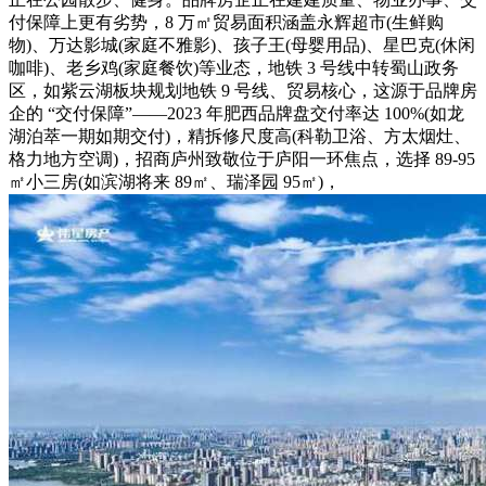
付保障上更有劣势，8 万㎡贸易面积涵盖永辉超市(生鲜购
物)、万达影城(家庭不雅影)、孩子王(母婴用品)、星巴克(休闲
咖啡)、老乡鸡(家庭餐饮)等业态，地铁 3 号线中转蜀山政务
区，如紫云湖板块规划地铁 9 号线、贸易核心，这源于品牌房
企的 “交付保障”——2023 年肥西品牌盘交付率达 100%(如龙
湖泊萃一期如期交付)，精拆修尺度高(科勒卫浴、方太烟灶、
格力地方空调)，招商庐州致敬位于庐阳一环焦点，选择 89-95
㎡小三房(如滨湖将来 89㎡、瑞泽园 95㎡)，