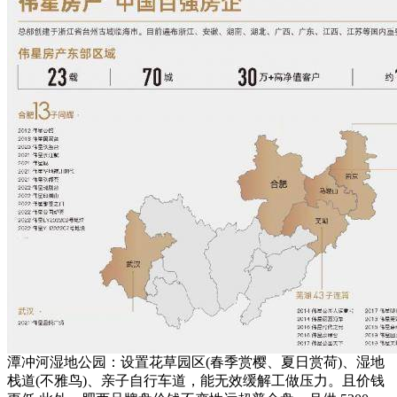
潭冲河湿地公园：设置花草园区(春季赏樱、夏日赏荷)、湿地
栈道(不雅鸟)、亲子自行车道，能无效缓解工做压力。且价钱