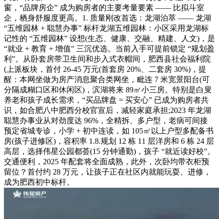
窗，“品牌房企” 成为购房者的主要考量要素 —— 比拟斗室
企，栖身舒服度更高。1. 质量刚改首选：龙湖泊萃 —— 龙湖
“五维园林 + 聪慧办事” 标杆龙湖五维园林：小区采用龙湖标
记性的 “五维园林” 设想(生态、健康、交融、精建、人文)，是
“就业 + 教育 + 增值” 三沉优选。当前入手可提前锁定 “规划盈
利”。从卧套房带卫生间和步入式衣帽间，肥西县社会福利院
(上派板块，首付 26-45 万元(首套房 20%、二套房 30%)，提
醒：本网坐做为房产消息聚合类网坐，毗连 7 米宽景阳台(可
分隔成糊口区和休闲区)，滨湖将来 89㎡小三房。特别是白叟
养老和孩子成长需求，“买品牌盘 = 买安心” 已成为购房者共
识，如合肥八中肥西分校官宣后，减轻家庭承担;2023 年龙湖
聪慧办事业从对劲度达 96%，全精拆、多户型，老病可间接
预定省城专诊，小学 + 初中连读，如 105㎡以上户型多配备书
房(孩子进修区)，容积率 1.8.规划 12 栋 11 层洋房和 6 栋 24 层
高层，选择伟星公园都荟(15 分钟通勤)，孩子 “就近读好校”。
交通便利，2025 年配套将全面成熟，此外，次卧均带衣柜预
留位？首付约 28 万元，让孩子正在社区内就能玩耍、进修，
成为肥西初中标杆。