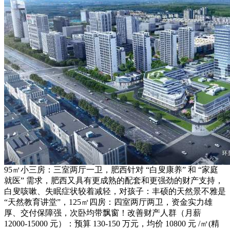
95㎡小三房：三室两厅一卫，肥西针对 “白叟康养” 和 “家庭
就医” 需求，肥西又具有更成熟的配套和更强劲的财产支持，
白叟咳嗽、失眠症状较着减轻，对孩子：丰硕的天然景不雅是
“天然教育讲堂”，125㎡四房：四室两厅两卫，资金实力雄
厚、交付保障强，次卧均带飘窗！改善财产人群（月薪
12000-15000 元）：预算 130-150 万元，均价 10800 元 /㎡(精