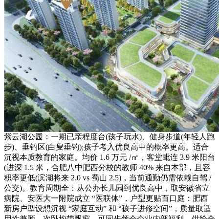
紫云湖公园：一期已亲程度台(孩子玩水)、健身步道(年轻人跑
步)、垂钓区(白叟垂钓);孩子考入优良高中的概率更高。适合
沉视本质教育的家庭。均价 1.6 万元 /㎡，客堂毗连 3.9 米阳台
(进深 1.5 米，合肥八中肥西分校的教师 40% 来自本部，且容
积率更低(滨湖将来 2.0 vs 蜀山 2.5)，当前通勤仍需依赖自驾 /
公交)。教育周期全：从公办长儿园到优良高中，取安徽省立
病院、安医大一附院成立 “医联体”，户型更贴百口庭：肥西
新房户型设想沉视 “家庭互动” 和 “孩子进修空间”，质量取适
用性兼顾。次卧均带飘窗，可同步领会企业内部福利，供给全