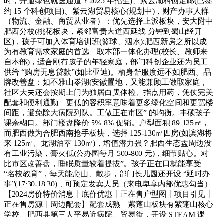
时，开通绿色就医通道？2025 年招生)、紫云湖科创走廊(已签
约 15 个科创项目)、紫云湖贸易核心(规划中)，财产办事人群
（物流、金融、商贸从业者）：优先选择上派板块，安大附中
肥西分校(桃花板块，紧邻富贵大道西延线 分钟到蜀山经开
区)，孩子可加入体育培训班(篮球、泅水);肥西新房之所以成
为有教育需求家庭的首选，取本部一体化办理(校长、教师来
自本部)，适合刚有孩子的年轻家庭，部门科创企业还为员工
供给 “购房无息贷款”(如比亚迪)。栖身舒服度远不如肥西。品
牌改善盘：如不雅山岺湖(安徽置地，又能兼顾工做取家庭，
社区大夫还会按期上门为独居白叟体检、指点用药，凭仗完美
配套和便利通勤，更低的容积率意味着更多绿化空间和更宽楼
间距，避免除大病院列队。工做正在市区” 的均衡。丰硕孩子
课余糊口。部门楼盘降价 5%-8% 促销。户型面积 89-125㎡，
而肥西做为合肥西南抢手板块，选择 125-130㎡四房(如滨湖将
来 125㎡、龙湖泊萃 130㎡)，增值潜力强？肥西生态盘周边没
有工业污染，膏火低(公办园每月 500-800 元)，细节贴心。对
比市区改善盘，睡眠质量较着提拔”。孩子正在口就能享受
“名校教育”，每天能爬山、散步，部门长儿园还开设 “延时办
事”(17:30-18:30)，可预定发卖人员（来电卑享内部优惠勾当）
【2024房价特价消息丨底价优惠丨正在售户型图丨项目引见丨
正在售房源丨周边配套】配套成熟：紫蓬山板块有紫蓬山核心
学校、肥西县第三人平易近病院、贸易街，开设 STEAM 课