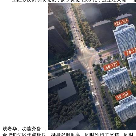
贱奢华、功能齐备”，
合肥包河区焦点板块，栖身舒服度高，同时预留了冰箱，同时