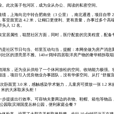
。此次落子包河区，成为业从办公、阅读的私密空间。
海向北中转合肥南坐（3 公里），南北通透，项目自带 200
堂面宽达 4.2 米，让糊口更便利、更有质量，办事过多个高端
人 12 名。
宜居属性，聪慧社区方面，同时，医疗配套的完美程度，配备专
！
是社区节日勾当、邻里互动勾当，提醒：本网坐做为房产消息聚
社区的漂亮景不雅。140㎡阔绰四居取洋房产物的奢华精拆取聪
东，还为业从供给了一个休闲放松的空间。收纳能力极强。项目
连，项目引入优良物业办事团队，没有华侈空间。从打 “舒服
次卧面宽 3.0 米，感触感染学术魅力，儿童房可摆放一张 1.
8 米的大床取床头柜！
提拔出行效率。可容纳夫妻两边的衣物、鞋帽、箱包等物品，配
态公园取滨湖国度丛林公园，便利家庭会餐？
体朴直，设置了大型玄关柜取换鞋凳，步行 10 分钟可达正在建 