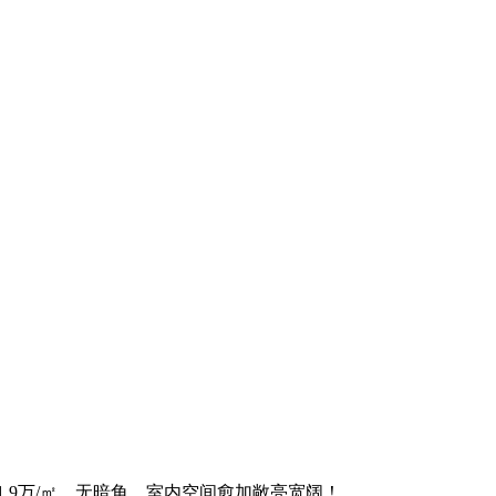
.9万/㎡，无暗角。室内空间愈加敞亮宽阔！