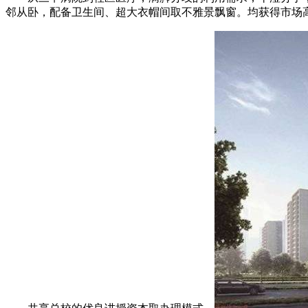
邻从卧，配备卫生间、超大衣帽间取不雅景飘窗。均获得市场