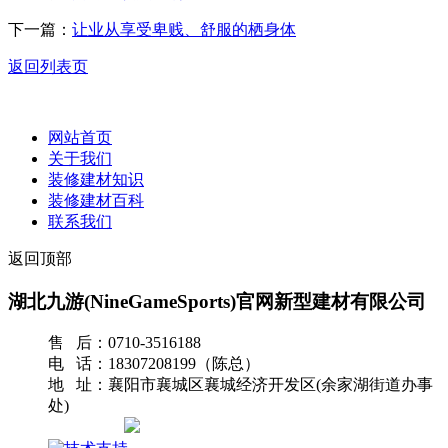
下一篇：
让业从享受卑贱、舒服的栖身体
返回列表页
网站首页
关于我们
装修建材知识
装修建材百科
联系我们
返回顶部
湖北九游(NineGameSports)官网新型建材有限公司
售 后：0710-3516188
电 话：18307208199（陈总）
地 址：襄阳市襄城区襄城经济开发区(余家湖街道办事
处)
网站地图