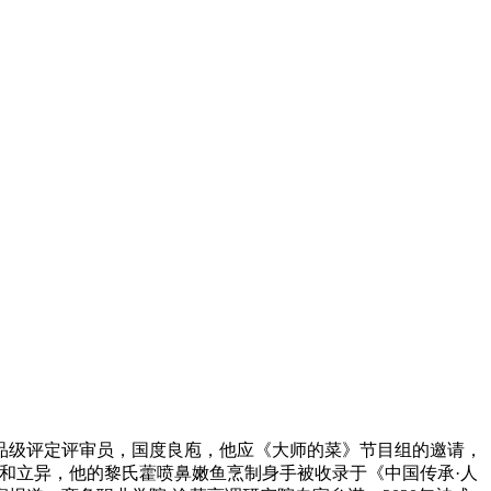
级评定评审员，国度良庖，他应《大师的菜》节目组的邀请，
和立异，他的黎氏藿喷鼻嫩鱼烹制身手被收录于《中国传承·人