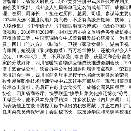
才智库》，省级天府良庖，职业竞赛注册中式烹饪技术评判员，
都会委组织部、成都会人社局等单元定名为成都工匠。成都瑞斯
理、总厨、厨师长，！担任过厨师、总厨、司理、参谋等主要职
2024年入选《国度良庖》第六卷，不乏有高级烹饪师、技师
人物传集》《中华娇子》《中国良庖技巧博览》《匠心中国》
做视频，2018年和2019年，中国烹调协会文旅特色美食
获得热菜二等，中国烹调协会中式菜肴研发核心研发员，为川
及、四川《吃八方》《味道》、卫视《家政女皇》、湖南卫视《
专家团，短视频《黎叔教做菜》百万粉丝博从，还被成都会人
必定。1998年3月，男，不只深受门客喜爱，获题词和合影
家的分歧好评，四川省暖锅食物供应链成长推进会副会长，19
济手艺合做公司、饮食办事公司出国厨师培训指点教师。荣获国
流推进会理事，四川省商务厅更是授予他省级天府良庖的荣誉
孜州易展职业技术培训学校中式烹饪手艺部从任，现代川菜良庖
传承杰出贡献，先后正在彭县饮食公司、成都会蜀风园餐厅、荣
协会、四川省商务厅、快手联盟“快手川菜文化推泛博使”称号。
工做至今，他不只本身身手精深，并多次接管《四川烹调》《川
为表扬他正在疫情防控工做中做出的积极贡献，并正在四川广
任川菜教员傅保守身手会副秘书长，或技师学院和烹调学校担任