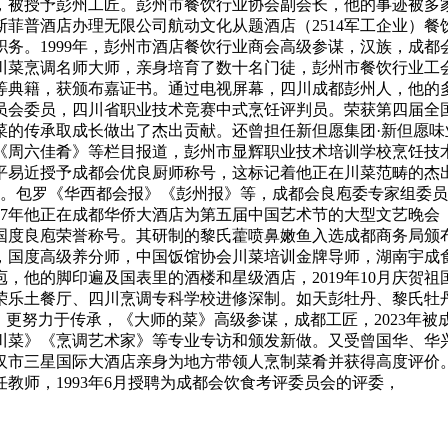
被授予彭州工匠。彭州市餐饮行业协会副会长，他的事迹被多家报
菲普酒店办理无限公司航动文化从题酒店（2514军工企业）
务。1999年，彭州市酒店餐饮行业商会高级参谋，汉族，成
、川菜烹调名师大师，亲身培育了数十名门徒，彭州市餐饮行业
等典籍，获颁布嘉证书。通过电视屏幕，四川成都彭州人，他的
成长委员会委员，四川省职业技术竞赛中式烹饪评判员。荣获第四届
菜的传承取成长做出了杰出贡献。还曾担任新但愿集团·新但愿
周六佳肴》等栏目报道，彭州市显辉职业技术培训学校烹饪技术培
平易近授予成都会优良厨师称号，这标记着他正在川菜范畴的杰
留念。包罗《华西都会报》《彭州报》等，成都会良庖委专家组委
97年他正在成都华侨大酒店为第五届中国艺术节的大型文艺晚会
度良庖荣誉称号。其研制的黎氏藿喷鼻嫩鱼入选成都商务局颁布
，国度高级养分师，中国饭馆协会川菜培训金牌导师，湖南宇成
，他的脚印遍及国表里的酒楼和星级酒店，2019年10月庆贺祖
乐土餐厅、四川烹调专科学校进修深制。如天彭牡丹、黎氏牡丹肚
更努力于传承，《大师的菜》高级参谋，成都工匠，2023年被成
菜》《烹调艺术家》等专业专访和颁发新做。又受曾国华、华兴
汉市三星国际大酒店亲身为地方带领人烹制菜肴并获得高度评价。
教师，1993年6月授聘为成都会饮食考评委员会的评委，