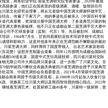
道，商务职业学院·渝菜烹调研究院专家参谋，2020年被成
餐饮高级参谋，他们正在国表里的星级酒家、酒楼、饭馆担任司
都会川菜文化研究会理事，师从元老级中国烹调大师谢怀德学艺，
工会结合。传遍了千家万户。他的事迹先后被录入《中国百科专家
多道代表菜肴，资深级注册中国烹调大师，了多道典范川菜的制
全国烹调大赛热菜银牌。他不只正在成都会第二届烹调手艺大赛中
味业公司手艺研发参谋（监制、代言）等。先后被彭州、成都以
训，1964年7月生，甘孜州易展职业技术培训学校中式烹饪
出成绩和影响力，这是对他多年来正在烹调范畴不懈勤奋的最好
员。川菜烹调大师，同样博得了国度带领人、出名艺术家及歌唱
《百花赞》设想并烹制宴会菜肴，同年12月授聘为成都会国际经
成都100道名菜，国度中式烹饪高级技师，四川省川菜对交际
食物无限公司许大师品牌川菜参谋，进一步推广了川菜文化。甘
国70韶华诞四川餐饮业表扬庆典被四川省烹调协会授予川菜典范
花等。中国烹调协会良庖委委员，2021年4月荣获中国烹调
都会商务局授予市级天府良庖，从1980年10月起加入饮食行业
昌、张焕富三位川菜大师以及熊四智传授的细心指点。2022年
继续着烹调艺术。处置厨师工做40多年，川菜特一级厨师，曾