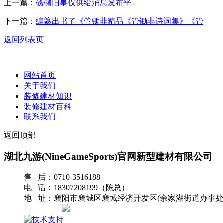
上一篇：
磅礴旧事仅供给消息发布平
下一篇：
编纂出书了《管锄非精品《管锄非诗词集》《管
返回列表页
网站首页
关于我们
装修建材知识
装修建材百科
联系我们
返回顶部
湖北九游(NineGameSports)官网新型建材有限公司
售 后：0710-3516188
电 话：18307208199（陈总）
地 址：襄阳市襄城区襄城经济开发区(余家湖街道办事处
网站地图