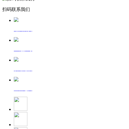
扫码联系我们
返回首页
一键拨号
发送短信
查看地图